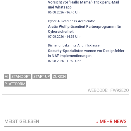
Vorsicht vor "Hallo Mama"-Trick per E-Mail
und Whatsapp
06.08.2026 - 16:40
Uhr
Cyber AI Readiness Accelerator
Arctic Wolf präsentiert Partnerprogramm für
Cybersicherheit
07.08.2026 - 14:33
Uhr
Bisher unbekannte Angriffsklasse
Security-Spezialisten warnen vor Designfehler
in NAT-Implementierungen
07.08.2026 - 11:50
Uhr
AI
STANDORT
START-UP
ZÜRICH
PLATTFORM
WEBCODE
IFW92E2Q
MEIST GELESEN
» MEHR NEWS