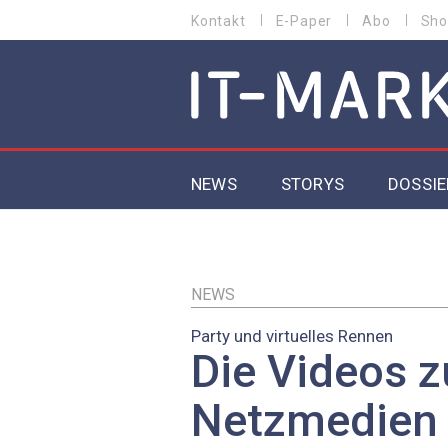
Direkt
Kontakt
E-Paper
Abo
Sho
HEADER
zum
MENU
Inhalt
MAIN NAVIGATION
NEWS
STORYS
DOSSIE
IoT
5G
NEWS
Party und virtuelles Rennen
Secur
Die Videos 
EU-D
Netzmedien 