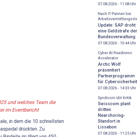
07.08.2026 - 11:08
Uhr
Nach IT-Pannen bei
Arbeitsvermittlungsste
Update: SAP droht
eine Geldstrafe de
Bundesverwaltung
07.08.2026 - 10:44
Uhr
Cyber AI Readiness
Accelerator
Arctic Wolf
präsentiert
Partnerprogramm
für Cybersicherheit
07.08.2026 - 14:33
Uhr
Syndicom übt Kritik
025 und welches Team die
Swisscom plant
ier im Eventbericht
dritten
Nearshoring-
le, in dem die 10 schnellsten
Standort in
Lissabon
Gaspedal drückten. Zu
07.08.2026 - 11:25
Uhr
 Bindella im Wert von 450