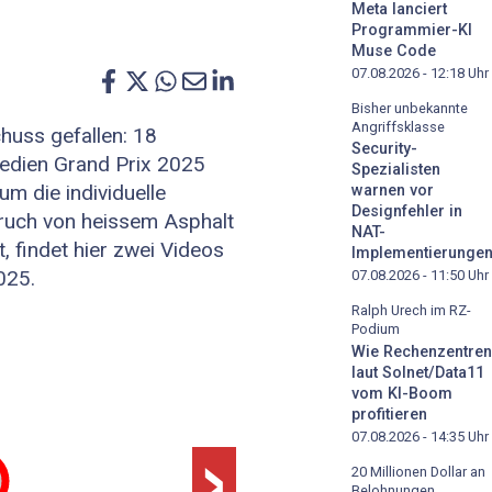
Meta lanciert
Programmier-KI
Muse Code
07.08.2026 - 12:18
Uhr
Bisher unbekannte
Angriffsklasse
huss gefallen: 18
Security-
dien Grand Prix 2025
Spezialisten
m die individuelle
warnen vor
Designfehler in
eruch von heissem Asphalt
NAT-
, findet hier zwei Videos
Implementierunge
025.
07.08.2026 - 11:50
Uhr
Ralph Urech im RZ-
Podium
Wie Rechenzentren
laut Solnet/Data11
vom KI-Boom
›
profitieren
07.08.2026 - 14:35
Uhr
20 Millionen Dollar an
Belohnungen