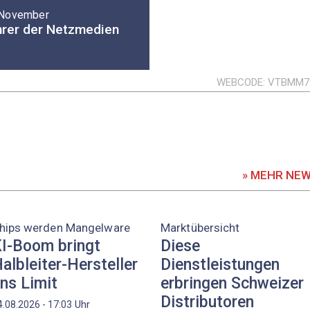
 November
ahrer der Netzmedien
WEBCODE
VTBMM7
» MEHR NE
hips werden Mangelware
Marktübersicht
I-Boom bringt
Diese
albleiter-Hersteller
Dienstleistungen
ns Limit
erbringen Schweizer
Distributoren
Uhr
4.08.2026 - 17:03