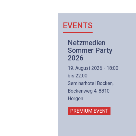
EVENTS
Netzwerk- und
Netzmedien
Internettechnologie
Sommer Party
Aufbaukurs
2026
(Präsenzkurs)
19. August 2026 - 18:00
8. November 2026 - 8:30
bis 22:00
is 17:00
Seminarhotel Bocken,
lltron AG
Bockenweg 4, 8810
intermättlistrasse 3
Horgen
506 Mägenwil
PREMIUM EVENT
PREMIUM EVENT