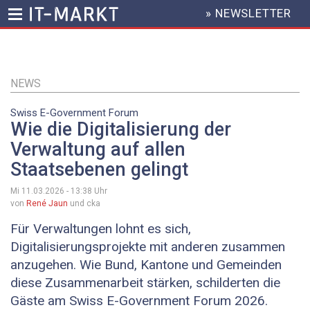
» NEWSLETTER
HEADER
MENU
Direkt
zum
Inhalt
NEWS
Swiss E-Government Forum
Wie die Digitalisierung der
Verwaltung auf allen
Staatsebenen gelingt
Mi 11.03.2026 - 13:38
Uhr
von
René Jaun
und cka
Für Verwaltungen lohnt es sich,
Digitalisierungsprojekte mit anderen zusammen
anzugehen. Wie Bund, Kantone und ­Gemeinden
diese Zusammenarbeit stärken, schilderten die
Gäste am Swiss E-Government Forum 2026.