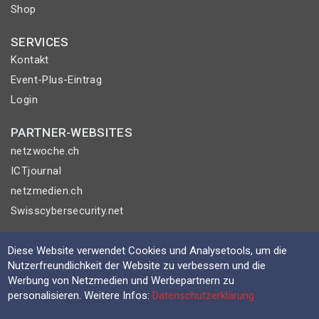
Shop
SERVICES
Kontakt
Event-Plus-Eintrag
Login
PARTNER-WEBSITES
netzwoche.ch
ICTjournal
netzmedien.ch
Swisscybersecurity.net
© NETZMEDIEN AG 2026
Diese Website verwendet Cookies und Analysetools, um die
Impressum
Nutzerfreundlichkeit der Website zu verbessern und die
Werbung von Netzmedien und Werbepartnern zu
AGB
personalisieren. Weitere Infos:
Datenschutzerklärung
Nutzungsbestimmungen