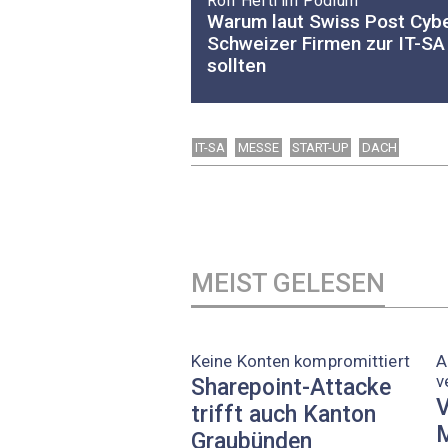
Rolf Hefti im Podium
Warum laut Swiss Post Cybe
Schweizer Firmen zur IT-SA
sollten
IT-SA
MESSE
START-UP
DACH
MEIST GELESEN
Keine Konten kompromittiert
A
v
Sharepoint-Attacke
V
trifft auch Kanton
M
Graubünden