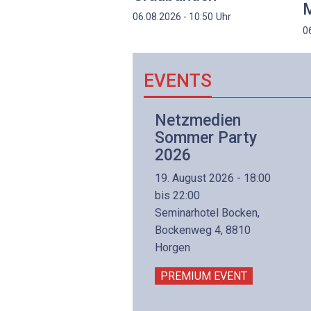
M
Uhr
06.08.2026 - 10:50
0
EVENTS
Netzwerk- und
Netzmedien
Internettechnologie
Sommer Party
Aufbaukurs
2026
(Präsenzkurs)
19. August 2026 - 18:00
8. November 2026 - 8:30
bis 22:00
is 17:00
Seminarhotel Bocken,
lltron AG
Bockenweg 4, 8810
intermättlistrasse 3
Horgen
506 Mägenwil
PREMIUM EVENT
PREMIUM EVENT