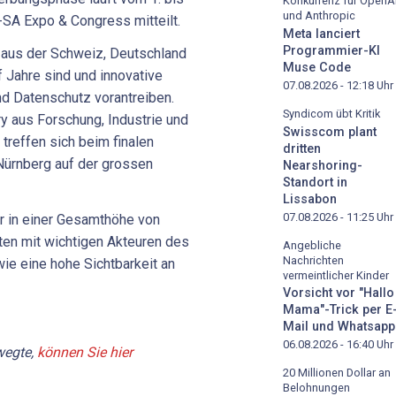
Konkurrenz für OpenA
und Anthropic
-SA Expo & Congress mitteilt.
Meta lanciert
Programmier-KI
aus der Schweiz, Deutschland
Muse Code
nf Jahre sind und innovative
07.08.2026 - 12:18
Uhr
nd Datenschutz vorantreiben.
Syndicom übt Kritik
y aus Forschung, Industrie und
Swisscom plant
 treffen sich beim finalen
dritten
Nürnberg auf der grossen
Nearshoring-
Standort in
Lissabon
07.08.2026 - 11:25
Uhr
 in einer Gesamthöhe von
ten mit wichtigen Akteuren des
Angebliche
Nachrichten
e eine hohe Sichtbarkeit an
vermeintlicher Kinder
Vorsicht vor "Hallo
Mama"-Trick per E
Mail und Whatsapp
06.08.2026 - 16:40
Uhr
wegte,
können Sie hier
20 Millionen Dollar an
Belohnungen