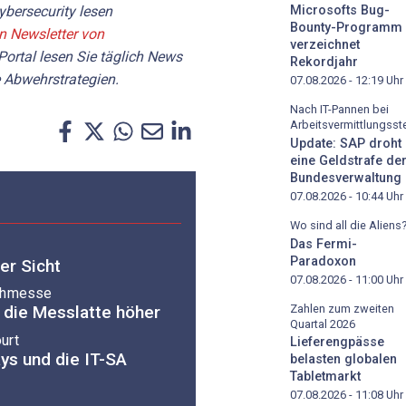
Microsofts Bug-
bersecurity lesen
Bounty-Programm
en Newsletter von
verzeichnet
Portal lesen Sie täglich News
Rekordjahr
 Abwehrstrategien.
07.08.2026 - 12:19
Uhr
Nach IT-Pannen bei
Arbeitsvermittlungsste
Update: SAP droht
eine Geldstrafe de
Bundesverwaltung
07.08.2026 - 10:44
Uhr
Wo sind all die Aliens
Das Fermi-
Paradoxon
er Sicht
07.08.2026 - 11:00
Uhr
achmesse
Zahlen zum zweiten
 die Messlatte höher
Quartal 2026
urt
Lieferengpässe
ys und die IT-SA
belasten globalen
Tabletmarkt
07.08.2026 - 11:08
Uhr