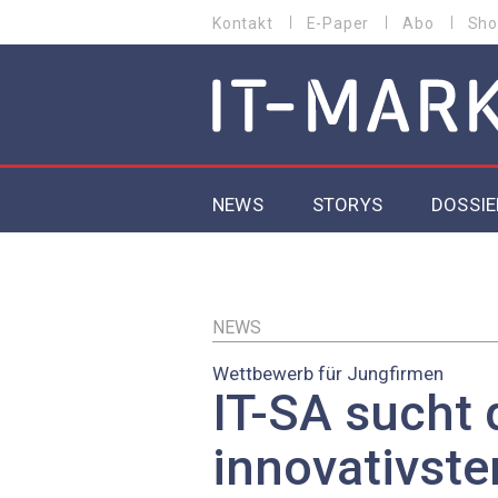
Direkt
Kontakt
E-Paper
Abo
Sho
HEADER
zum
MENU
Inhalt
MAIN NAVIGATION
NEWS
STORYS
DOSSIE
IoT
5G
NEWS
Wettbewerb für Jungfirmen
Secur
IT-SA sucht 
EU-D
innovativste