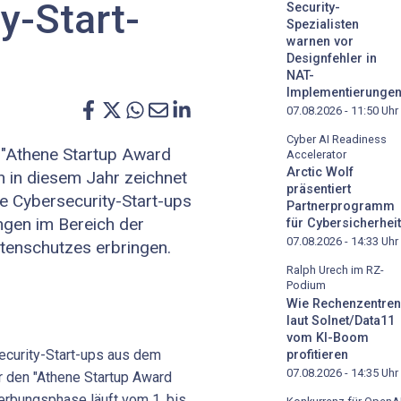
y-Start-
Security-
Spezialisten
warnen vor
Designfehler in
NAT-
Implementierunge
07.08.2026 - 11:50
Uhr
Cyber AI Readiness
"Athene Startup Award
Accelerator
Arctic Wolf
h in diesem Jahr zeichnet
präsentiert
e Cybersecurity-Start-ups
Partnerprogramm
ngen im Bereich der
für Cybersicherheit
07.08.2026 - 14:33
Uhr
atenschutzes erbringen.
Ralph Urech im RZ-
Podium
Wie Rechenzentren
laut Solnet/Data11
vom KI-Boom
ecurity-Start-ups aus dem
profitieren
07.08.2026 - 14:35
Uhr
r den "Athene Startup Award
rbungsphase läuft vom 1. bis