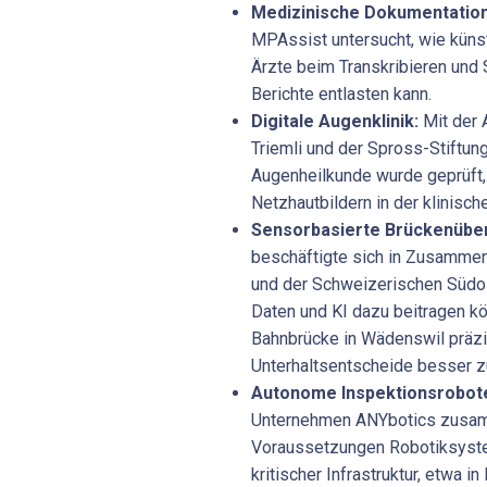
Medizinische Dokumentation
MPAssist untersucht, wie künst
Ärzte beim Transkribieren und 
Berichte entlasten kann.
Digitale Augenklinik:
Mit der 
Triemli und der Spross-Stiftun
Augenheilkunde wurde geprüft,
Netzhautbildern in der klinisch
Sensorbasierte Brückenübe
beschäftigte sich in Zusammen
und der Schweizerischen Südos
Daten und KI dazu beitragen k
Bahnbrücke in Wädenswil präzi
Unterhaltsentscheide besser z
Autonome Inspektionsrobot
Unternehmen ANYbotics zusamm
Voraussetzungen Robotiksyste
kritischer Infrastruktur, etwa i