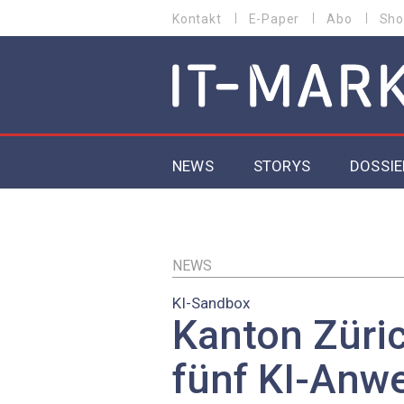
Direkt
Kontakt
E-Paper
Abo
Sho
HEADER
zum
MENU
Inhalt
MAIN NAVIGATION
NEWS
STORYS
DOSSIE
IoT
5G
NEWS
KI-Sandbox
Secur
Kanton Züric
EU-D
fünf KI-An