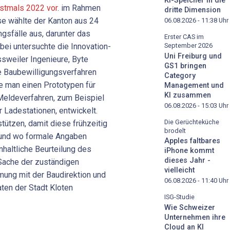
KI-Speicher in die
stmals 2022 vor
. im Rahmen
dritte Dimension
se wählte der Kanton aus 24
06.08.2026 - 11:38
Uhr
gsfälle aus, darunter das
Erster CAS im
abei untersuchte die Innovation-
September 2026
Uni Freiburg und
sweiler Ingenieure, Byte
GS1 bringen
 Baubewilligungsverfahren
Category
be man einen Prototypen für
Management und
KI zusammen
Meldeverfahren, zum Beispiel
06.08.2026 - 15:03
Uhr
Ladestationen, entwickelt.
Die Gerüchteküche
tützen, damit diese frühzeitig
brodelt
g und wo formale Angaben
Apples faltbares
nhaltliche Beurteilung des
iPhone kommt
dieses Jahr -
Sache der zuständigen
vielleicht
mung mit der Baudirektion und
06.08.2026 - 11:40
Uhr
ten der Stadt Kloten
ISG-Studie
Wie Schweizer
Unternehmen ihre
Cloud an KI