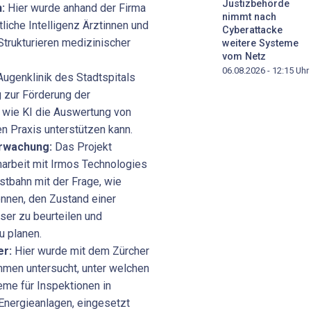
Justizbehörde
:
Hier wurde anhand der Firma
nimmt nach
liche Intelligenz Ärztinnen und
Cyberattacke
Strukturieren medizinischer
weitere Systeme
vom Netz
06.08.2026 - 12:15
Uhr
Augenklinik des Stadtspitals
g zur Förderung der
 wie KI die Auswertung von
en Praxis unterstützen kann.
rwachung:
Das Projekt
arbeit mit Irmos Technologies
tbahn mit der Frage, wie
önnen, den Zustand einer
ser zu beurteilen und
u planen.
er:
Hier wurde mit dem Zürcher
en untersucht, unter welchen
me für Inspektionen in
n Energieanlagen, eingesetzt