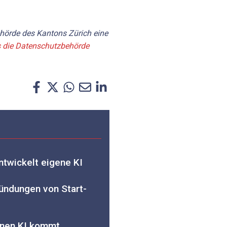
ehörde des Kantons Zürich eine
 die Datenschutzbehörde
ntwickelt eigene KI
ründungen von Start-
genen KI kommt