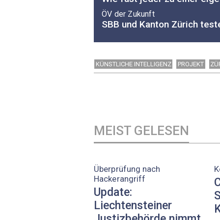
ÖV der Zukunft
SBB und Kanton Zürich tes
KÜNSTLICHE INTELLIGENZ
PROJEKT
ZÜ
MEIST GELESEN
Überprüfung nach
K
Hackerangriff
C
Update:
S
Liechtensteiner
K
Justizbehörde nimmt