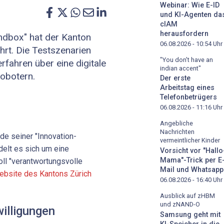
Webinar: Wie E-ID
und KI-Agenten da
cIAM
herausfordern
ndbox" hat der Kanton
06.08.2026 - 10:54
Uhr
hrt. Die Testszenarien
"You don't have an
rfahren über eine digitale
indian accent"
robotern.
Der erste
Arbeitstag eines
Telefonbetrügers
06.08.2026 - 11:16
Uhr
Angebliche
Nachrichten
de seiner "Innovation-
vermeintlicher Kinder
elt es sich um eine
Vorsicht vor "Hallo
Mama"-Trick per E
oll "verantwortungsvolle
Mail und Whatsapp
ebsite des Kantons Zürich
06.08.2026 - 16:40
Uhr
Ausblick auf zHBM
und zNAND-O
illigungen
Samsung geht mit