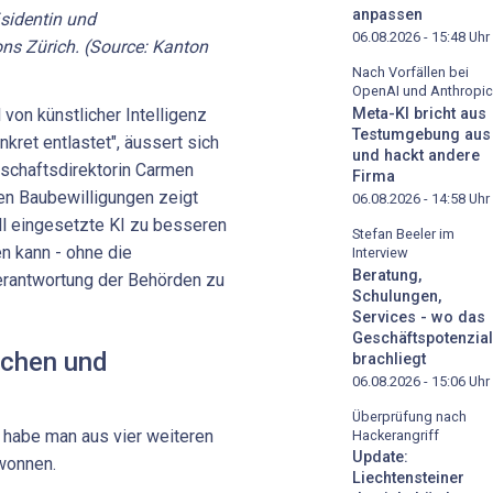
anpassen
sidentin und
06.08.2026 - 15:48
Uhr
ons Zürich. (Source: Kanton
Nach Vorfällen bei
OpenAI und Anthropic
Meta-KI bricht aus
 von künstlicher Intelligenz
Testumgebung aus
ret entlastet", äussert sich
und hackt andere
schaftsdirektorin Carmen
Firma
en Baubewilligungen zeigt
06.08.2026 - 14:58
Uhr
ll eingesetzte KI zu besseren
Stefan Beeler im
n kann - ohne die
Interview
Beratung,
rantwortung der Behörden zu
Schulungen,
Services - wo das
Geschäftspotenzial
uchen und
brachliegt
06.08.2026 - 15:06
Uhr
Überprüfung nach
habe man aus vier weiteren
Hackerangriff
Update:
ewonnen.
Liechtensteiner