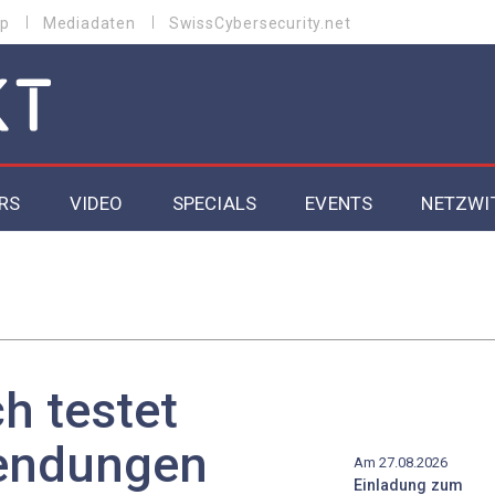
p
Mediadaten
SwissCybersecurity.net
RS
VIDEO
SPECIALS
EVENTS
NETZWI
Datacenter 2026
Cybersecurity 2026
ity
Cloud & Managed Services 2026
h testet
SGVO
Artificial Intelligence 2025
wendungen
Am 27.08.2026
Einladung zum