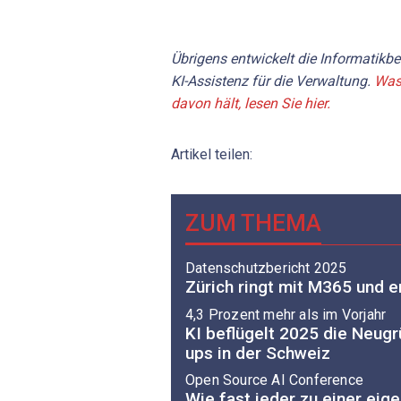
Übrigens entwickelt die Informatikb
KI-Assistenz für die Verwaltung.
Was
davon hält, lesen Sie hier.
Artikel teilen:
ZUM THEMA
Datenschutzbericht 2025
Zürich ringt mit M365 und e
4,3 Prozent mehr als im Vorjahr
KI beflügelt 2025 die Neug
ups in der Schweiz
Open Source AI Conference
Wie fast jeder zu einer ei