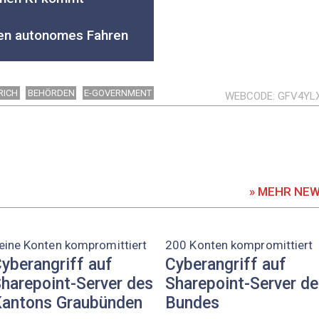
ten autonomes Fahren
RICH
BEHÖRDEN
E-GOVERNMENT
WEBCODE
GFV4YL
» MEHR NE
eine Konten kompromittiert
200 Konten kompromittiert
yberangriff auf
Cyberangriff auf
harepoint-Server des
Sharepoint-Server d
antons Graubünden
Bundes