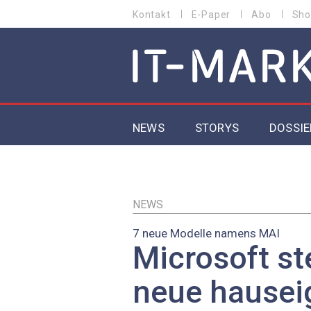
Direkt
Kontakt
E-Paper
Abo
Sho
HEADER
zum
MENU
Inhalt
MAIN NAVIGATION
NEWS
STORYS
DOSSIE
IoT
5G
NEWS
7 neue Modelle namens MAI
Secur
Microsoft ste
EU-D
neue hausei