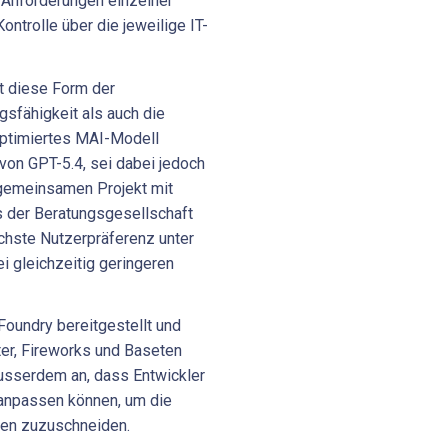
 Anforderungen einzelner
ntrolle über die jeweilige IT-
t diese Form der
gsfähigkeit als auch die
 optimiertes MAI-Modell
von GPT-5.4, sei dabei jedoch
m gemeinsamen Projekt mit
s der Beratungsgesellschaft
hste Nutzerpräferenz unter
i gleichzeitig geringeren
oundry bereitgestellt und
er, Fireworks und Baseten
ausserdem an, dass Entwickler
 anpassen können, um die
gen zuzuschneiden.