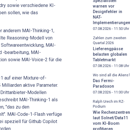
Spezialisten
ndry sowie verschiedene KI-
warnen vor
Designfehler in
en sollen, wie das
NAT-
Implementierunge
07.08.2026 - 11:50
Uhr
r anderem MAI-Thinking-1,
kelte Reasoning-Modell von
Zahlen zum zweiten
Quartal 2026
e Softwareentwicklung, MAI-
Lieferengpässe
d -bearbeitung, MAI-
belasten globalen
ption sowie MAI-Voice-2 für die
Tabletmarkt
07.08.2026 - 11:08
Uhr
Wo sind all die Aliens
1 auf einer Mixture-of-
Das Fermi-
 Milliarden aktive Parameter.
Paradoxon
Drittanbieter-Modellen
07.08.2026 - 11:00
Uhr
eschreibt MAI-Thinking-1 als
Ralph Urech im RZ-
n, "das zu den
Podium
Wie Rechenzentren
hlt". MAI-Code-1-Flash verfüge
laut Solnet/Data11
i speziell für Github Copilot
vom KI-Boom
orden.
profitieren