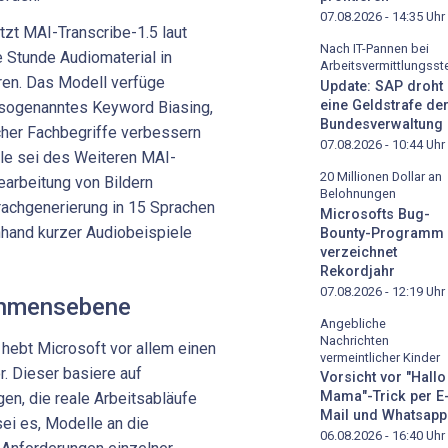
07.08.2026 - 14:35
Uhr
tzt MAI-Transcribe-1.5 laut
Nach IT-Pannen bei
e Stunde Audiomaterial in
Arbeitsvermittlungsste
ren. Das Modell verfüge
Update: SAP droht
eine Geldstrafe de
sogenanntes Keyword Biasing,
Bundesverwaltung
cher Fachbegriffe verbessern
07.08.2026 - 10:44
Uhr
le sei des Weiteren MAI-
20 Millionen Dollar an
earbeitung von Bildern
Belohnungen
achgenerierung in 15 Sprachen
Microsofts Bug-
nhand kurzer Audiobeispiele
Bounty-Programm
verzeichnet
Rekordjahr
07.08.2026 - 12:19
Uhr
ehmensebene
Angebliche
Nachrichten
ebt Microsoft vor allem einen
vermeintlicher Kinder
. Dieser basiere auf
Vorsicht vor "Hallo
Mama"-Trick per E
n, die reale Arbeitsabläufe
Mail und Whatsapp
sei es, Modelle an die
06.08.2026 - 16:40
Uhr