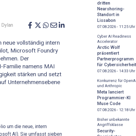
dritten
Nearshoring-
Standort in
Lissabon
 Dylan
07.08.2026 - 11:25
Uhr
Cyber AI Readiness
Accelerator
 neue vollständig intern
Arctic Wolf
ilot, Microsoft Foundry
präsentiert
nehmen. Der
Partnerprogramm
für Cybersicherheit
KI-Familie namens MAI
07.08.2026 - 14:33
Uhr
igkeit stärken und setzt
Konkurrenz für OpenA
h auf Unternehmensebene
und Anthropic
Meta lanciert
Programmier-KI
Muse Code
07.08.2026 - 12:18
Uhr
Bisher unbekannte
Angriffsklasse
lio um die neue, intern
Security-
osoft AI). Sie umfasst sieben