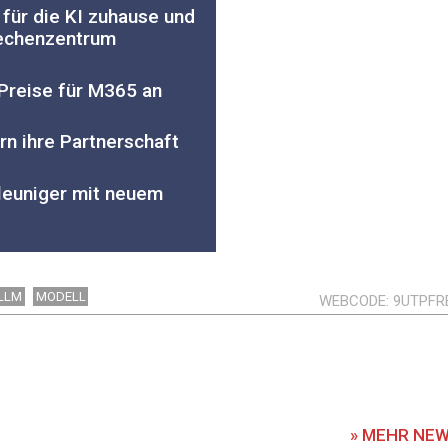
 für die KI zuhause und
echenzentrum
Preise für M365 an
rn ihre Partnerschaft
hleuniger mit neuem
LLM
MODELL
WEBCODE
9UTPFR
» MEHR NE