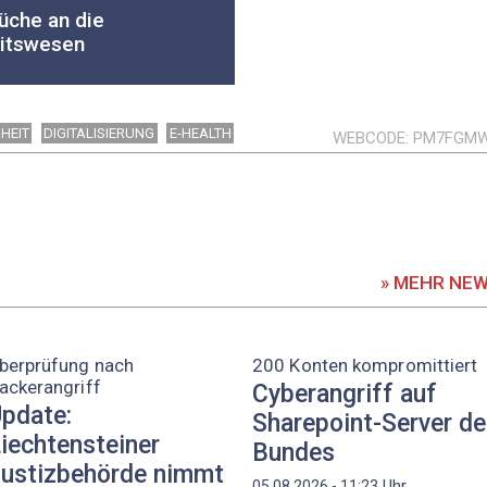
üche an die
eitswesen
HEIT
DIGITALISIERUNG
E-HEALTH
WEBCODE
PM7FGM
» MEHR NE
berprüfung nach
200 Konten kompromittiert
ackerangriff
Cyberangriff auf
pdate:
Sharepoint-Server d
iechtensteiner
Bundes
ustizbehörde nimmt
Uhr
05.08.2026 - 11:23