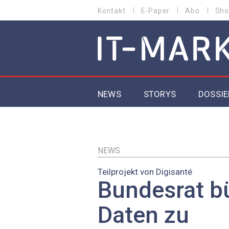
Direkt
Kontakt
E-Paper
Abo
Sho
HEADER
zum
MENU
Inhalt
MAIN NAVIGATION
NEWS
STORYS
DOSSIE
IoT
5G
NEWS
Teilprojekt von Digisanté
Secur
Bundesrat b
EU-D
Daten zu