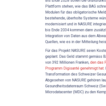
Bis Ende 2028 sollen die Grundfunkt
Plattform stehen, wie das BAG schrei
Modulen für das obligatorische Mel
bestehende, überholte Systeme würden
modernisiert und in NASURE integrier
bis Ende 2034 kommen dann zusätzli
Integration von Daten aus dem Abwa
Quellen, wie es in der Mitteilung heis
Für das Projekt NASURE seien Koste
geplant. Das Geld stammt gemäss 
von 392 Millionen Franken,
den das 
Programm Digisanté genehmigt hat.
D
Transformation des Schweizer Gesu
Abgesehen von NASURE gehören laut 
Gesundheitsdatenraum Schweiz (Sw
Microdatacenter (MDC) zu den Kernpr