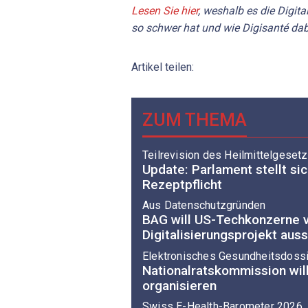
Lesen Sie hier
, weshalb es die Digit
so schwer hat und wie Digisanté dab
Artikel teilen:
ZUM THEMA
Teilrevision des Heilmittelgeset
Update: Parlament stellt sic
Rezeptpflicht
Aus Datenschutzgründen
BAG will US-Techkonzerne 
Digitalisierungsprojekt aus
Elektronisches Gesundheitsdoss
Nationalratskommission will
organisieren
Swiss E-Health-Barometer 2026