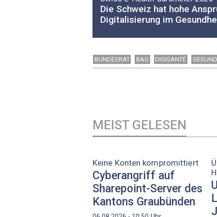
Die Schweiz hat hohe Anspr
Digitalisierung im Gesundh
BUNDESRAT
BAG
DIGISANTÉ
GESUND
MEIST GELESEN
Keine Konten kompromittiert
Ü
H
Cyberangriff auf
U
Sharepoint-Server des
L
Kantons Graubünden
J
Uhr
06.08.2026 - 10:50