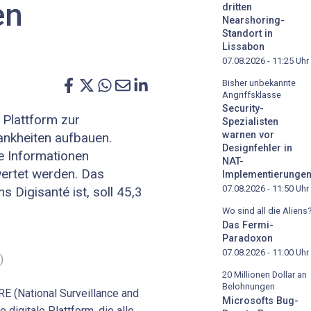
en
dritten
Nearshoring-
Standort in
Lissabon
07.08.2026 - 11:25
Uhr
Bisher unbekannte
Angriffsklasse
Security-
e Plattform zur
Spezialisten
warnen vor
nkheiten aufbauen.
Designfehler in
e Informationen
NAT-
rtet werden. Das
Implementierunge
07.08.2026 - 11:50
Uhr
 Digisanté ist, soll 45,3
Wo sind all die Aliens
Das Fermi-
Paradoxon
07.08.2026 - 11:00
Uhr
)
20 Millionen Dollar an
Belohnungen
E (National Surveillance and
Microsofts Bug-
digitale Plattform, die alle