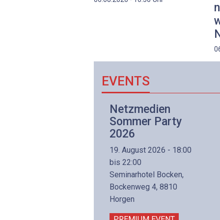
n
w
N
0
EVENTS
Netzwerk- und
Netzmedien
Internettechnologie
Sommer Party
Aufbaukurs
2026
(Präsenzkurs)
19. August 2026 - 18:00
8. November 2026 - 8:30
bis 22:00
is 17:00
Seminarhotel Bocken,
lltron AG
Bockenweg 4, 8810
intermättlistrasse 3
Horgen
506 Mägenwil
PREMIUM EVENT