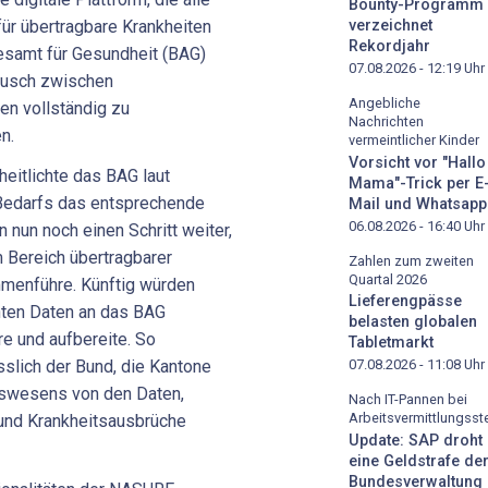
Bounty-Programm
r übertragbare Krankheiten
verzeichnet
Rekordjahr
esamt für Gesundheit (BAG)
07.08.2026 - 12:19
Uhr
tausch zwischen
Angebliche
en vollständig zu
Nachrichten
n.
vermeintlicher Kinder
Vorsicht vor "Hallo
eitlichte das BAG laut
Mama"-Trick per E
 Bedarfs das entsprechende
Mail und Whatsapp
06.08.2026 - 16:40
Uhr
un noch einen Schritt weiter,
 Bereich übertragbarer
Zahlen zum zweiten
Quartal 2026
menführe. Künftig würden
Lieferengpässe
anten Daten an das BAG
belasten globalen
re und aufbereite. So
Tabletmarkt
sslich der Bund, die Kantone
07.08.2026 - 11:08
Uhr
tswesens von den Daten,
Nach IT-Pannen bei
Arbeitsvermittlungsste
und Krankheitsausbrüche
Update: SAP droht
eine Geldstrafe de
Bundesverwaltung