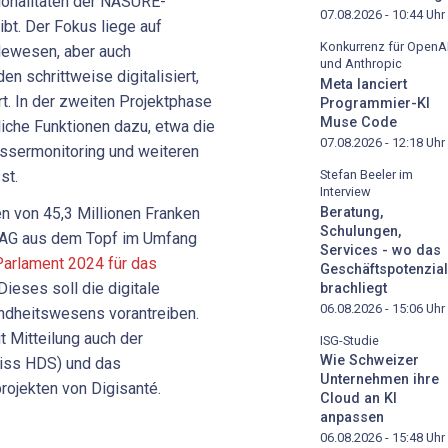
ionalitäten der NASURE-
07.08.2026 - 10:44
Uhr
bt. Der Fokus liege auf
Konkurrenz für OpenA
dewesen, aber auch
und Anthropic
 schrittweise digitalisiert,
Meta lanciert
t. In der zweiten Projektphase
Programmier-KI
Muse Code
che Funktionen dazu, etwa die
07.08.2026 - 12:18
Uhr
ssermonitoring und weiteren
st.
Stefan Beeler im
Interview
Beratung,
n von 45,3 Millionen Franken
Schulungen,
BAG aus dem Topf im Umfang
Services - wo das
Parlament 2024 für das
Geschäftspotenzial
ieses soll die digitale
brachliegt
06.08.2026 - 15:06
Uhr
ndheitswesens vorantreiben.
Mitteilung auch der
ISG-Studie
Wie Schweizer
iss HDS) und das
Unternehmen ihre
ojekten von Digisanté.
Cloud an KI
anpassen
06.08.2026 - 15:48
Uhr