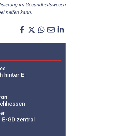
alisierung im Gesundheitswesen
ei helfen kann.
zes
h hinter E-
von
schliessen
ier
 E-GD zentral