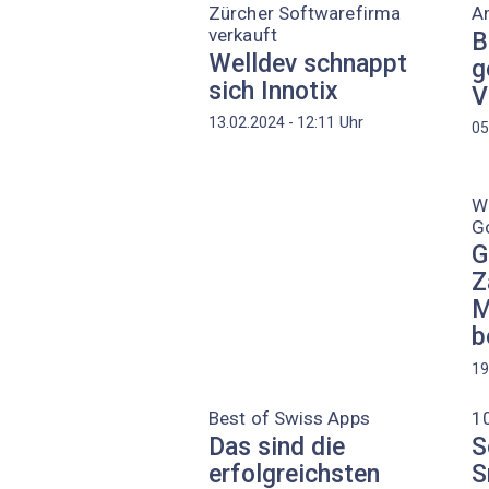
Zürcher Softwarefirma
A
verkauft
B
Welldev schnappt
g
sich Innotix
V
Uhr
13.02.2024 - 12:11
05
W
Go
G
Z
M
b
19
Best of Swiss Apps
1
Das sind die
S
erfolgreichsten
S