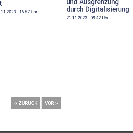
und Ausgrenzung
t
durch Digitalisierung
Uhr
.11.2023 - 16:57
Uhr
21.11.2023 - 09:42
VORHERIGE
‹‹ ZURÜCK
NÄCHSTE
VOR ››
SEITE
SEITE