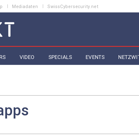
p
Mediadaten
SwissCybersecurity.net
RS
VIDEO
SPECIALS
EVENTS
NETZWI
Datacenter 2026
Cybersecurity 2026
ity
Cloud & Managed Services 2026
apps
SGVO
Artificial Intelligence 2025