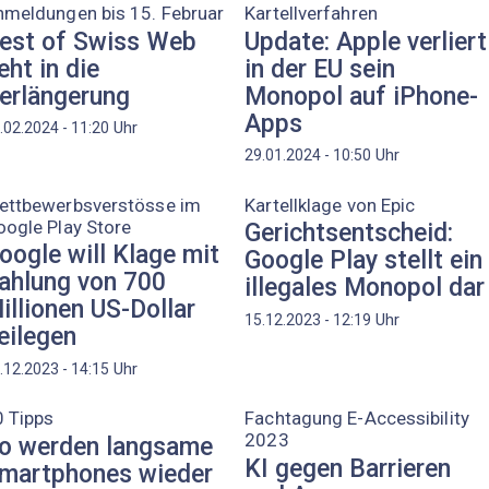
nmeldungen bis 15. Februar
Kartellverfahren
est of Swiss Web
Update: Apple verliert
eht in die
in der EU sein
erlängerung
Monopol auf iPhone-
Apps
Uhr
.02.2024 - 11:20
Uhr
29.01.2024 - 10:50
ettbewerbsverstösse im
Kartellklage von Epic
ogle Play Store
Gerichtsentscheid:
oogle will Klage mit
Google Play stellt ein
ahlung von 700
illegales Monopol dar
illionen US-Dollar
Uhr
15.12.2023 - 12:19
eilegen
Uhr
.12.2023 - 14:15
0 Tipps
Fachtagung E-Accessibility
2023
o werden langsame
KI gegen Barrieren
martphones wieder