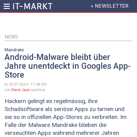
» NEWSLETTER
HEADER
MENU
Direkt
zum
Inhalt
NEWS
Mandrake
Android-Malware bleibt über
Jahre unentdeckt in Googles App-
Store
Di 30.07.2024 - 17:38
Uhr
von
René Jaun
und tme
Hackern gelingt es regelmässig, ihre
Schadsoftware als seriöse Apps zu tarnen und
sie so in offiziellen App-Stores zu verbreiten. Im
Falle der Malware Mandrake blieben die
verseuchten Apps während mehrerer Jahren