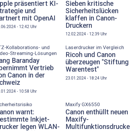
pple präsentiert KI-
Sieben kritische
trategie und
Sicherheitslücken
artnert mit OpenAI
klaffen in Canon-
Druckern
Uhr
.06.2024 - 12:42
Uhr
12.02.2024 - 12:39
Z-Kollaborations- und
Laserdrucker im Vergleich
ideo-Streaming-Lösungen
Ricoh und Canon
ang Baranday
überzeugen "Stiftung
bernimmt Vertrieb
Warentest"
on Canon in der
Uhr
23.01.2024 - 18:24
chweiz
Uhr
.01.2024 - 10:58
cherheitsrisiko
Maxify GX6550
anon warnt:
Canon enthüllt neuen
estimmte Inkjet-
Maxify-
rucker legen WLAN-
Multifunktionsdrucke