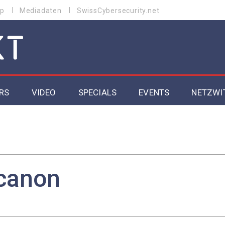
p
Mediadaten
SwissCybersecurity.net
RS
VIDEO
SPECIALS
EVENTS
NETZWI
Datacenter 2026
Cybersecurity 2026
ity
Cloud & Managed Services 2026
canon
SGVO
Artificial Intelligence 2025