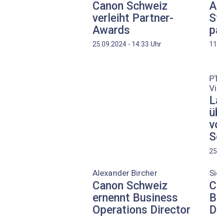
Canon Schweiz
A
verleiht Partner-
S
Awards
p
Uhr
25.09.2024 - 14:33
11
PT
V
L
ü
v
S
25
Alexander Bircher
Si
Canon Schweiz
C
ernennt Business
B
Operations Director
D