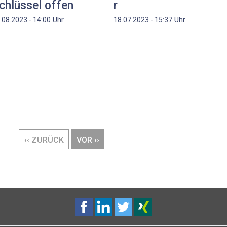
chlüssel offen
r
Uhr
Uhr
.08.2023 - 14:00
18.07.2023 - 15:37
VORHERIGE
‹‹ ZURÜCK
NÄCHSTE
VOR ››
SEITE
SEITE