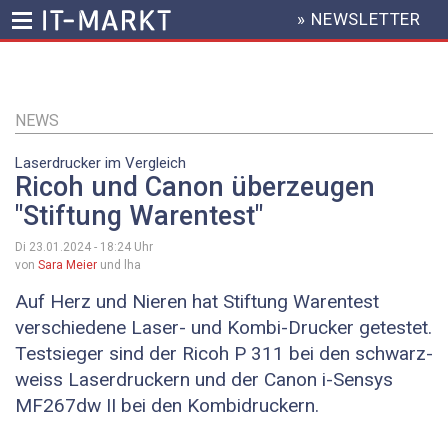
» NEWSLETTER
HEADER
MENU
Direkt
zum
Inhalt
NEWS
Laserdrucker im Vergleich
Ricoh und Canon überzeugen
"Stiftung Warentest"
Di 23.01.2024 - 18:24
Uhr
von
Sara Meier
und lha
Auf Herz und Nieren hat Stiftung Warentest
verschiedene Laser- und Kombi-Drucker getestet.
Testsieger sind der Ricoh P 311 bei den schwarz-
weiss Laserdruckern und der Canon i-Sensys
MF267dw II bei den Kombidruckern.