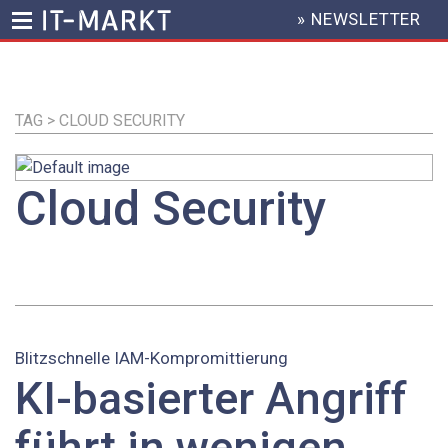
» NEWSLETTER
HEADER
MENU
Direkt
zum
Inhalt
TAG > CLOUD SECURITY
Cloud Security
Blitzschnelle IAM-Kompromittierung
KI-basierter Angriff
führt in wenigen