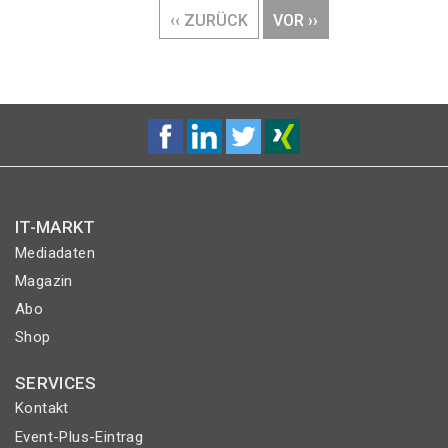
VORHERIGE
‹‹ ZURÜCK
NÄCHSTE
VOR ››
SEITE
SEITE
IT-MARKT
Mediadaten
Magazin
Abo
Shop
SERVICES
Kontakt
Event-Plus-Eintrag