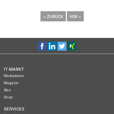
Seitennummerierung
VORHERIGE
‹‹ ZURÜCK
NÄCHSTE
VOR ››
SEITE
SEITE
IT-MARKT
Mediadaten
Magazin
Abo
Shop
SERVICES