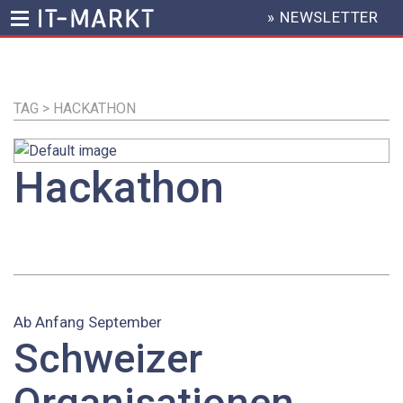
» NEWSLETTER
HEADER
MENU
Direkt
zum
Inhalt
TAG > HACKATHON
Hackathon
Ab Anfang September
Schweizer
Organisationen