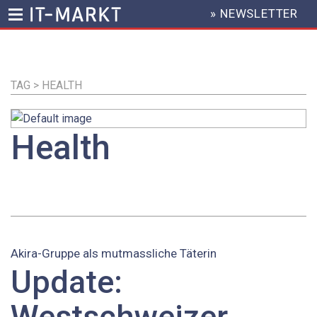
» NEWSLETTER
HEADER
MENU
Direkt
zum
Inhalt
TAG > HEALTH
Health
Akira-Gruppe als mutmassliche Täterin
Update:
Westschweizer