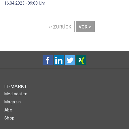
Uhr
16.04.2023 - 09:00
Seitennummerierung
VORHERIGE
‹‹ ZURÜCK
NÄCHSTE
VOR ››
SEITE
SEITE
IT-MARKT
Mediadaten
Magazin
Abo
Shop