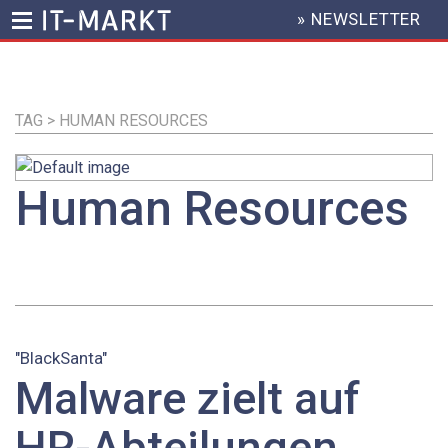
» NEWSLETTER
HEADER
MENU
Direkt
zum
Inhalt
TAG > HUMAN RESOURCES
Human Resources
"BlackSanta"
Malware zielt auf
HR-Abteilungen