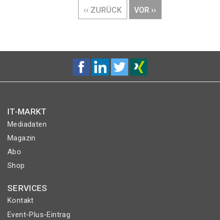
VORHERIGE
‹‹ ZURÜCK
NÄCHSTE
VOR ››
SEITE
SEITE
IT-MARKT
Mediadaten
Magazin
Abo
Shop
SERVICES
Kontakt
Event-Plus-Eintrag