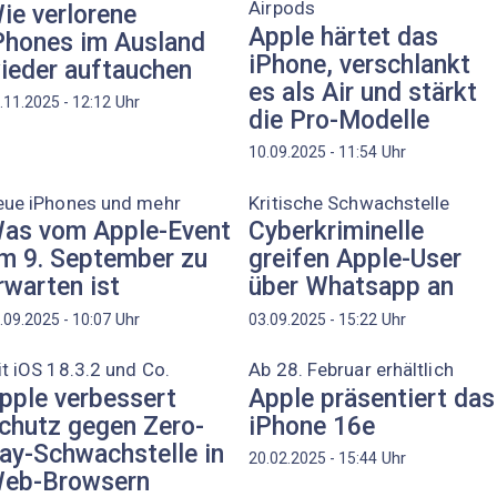
Airpods
ie verlorene
Apple härtet das
Phones im Ausland
iPhone, verschlankt
ieder auftauchen
es als Air und stärkt
Uhr
.11.2025 - 12:12
die Pro-Modelle
Uhr
10.09.2025 - 11:54
eue iPhones und mehr
Kritische Schwachstelle
as vom Apple-Event
Cyberkriminelle
m 9. September zu
greifen Apple-User
rwarten ist
über Whatsapp an
Uhr
Uhr
.09.2025 - 10:07
03.09.2025 - 15:22
t iOS 18.3.2 und Co.
Ab 28. Februar erhältlich
pple verbessert
Apple präsentiert das
chutz gegen Zero-
iPhone 16e
ay-Schwachstelle in
Uhr
20.02.2025 - 15:44
eb-Browsern