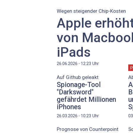
Wegen steigender Chip-Kosten
Apple erhöht
von Macboo
iPads
Uhr
26.06.2026 - 12:23
P
Auf Github geleakt
A
Spionage-Tool
A
"Darksword"
B
gefährdet Millionen
u
iPhones
S
Uhr
26.03.2026 - 10:23
03
Prognose von Counterpoint
So