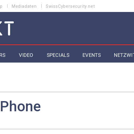
p
Mediadaten
SwissCybersecurity.net
RS
VIDEO
SPECIALS
EVENTS
NETZWI
Datacenter 2026
Cybersecurity 2026
ity
Cloud & Managed Services 2026
iPhone
SGVO
Artificial Intelligence 2025