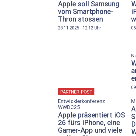
Apple soll Samsung
W
vom Smartphone-
i
Thron stossen
w
Uhr
28.11.2025 - 12:12
05
N
W
a
e
09
PARTNER-POST
Entwicklerkonferenz
Mi
WWDC25
A
Apple präsentiert iOS
S
26 fürs iPhone, eine
D
Gamer-App und viele
W