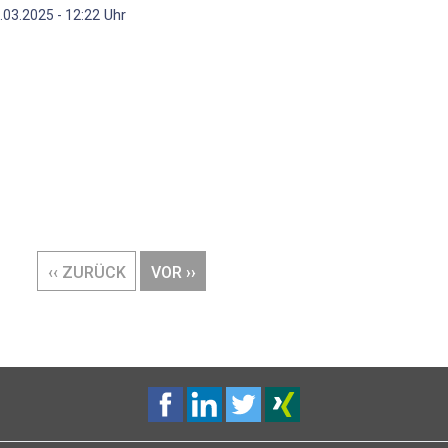
Uhr
.03.2025 - 12:22
VORHERIGE
‹‹ ZURÜCK
NÄCHSTE
VOR ››
SEITE
SEITE