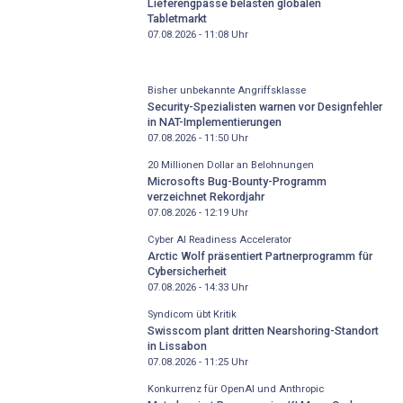
Lieferengpässe belasten globalen
Tabletmarkt
07.08.2026 - 11:08
Uhr
Bisher unbekannte Angriffsklasse
Security-Spezialisten warnen vor Designfehler
in NAT-Implementierungen
07.08.2026 - 11:50
Uhr
20 Millionen Dollar an Belohnungen
Microsofts Bug-Bounty-Programm
verzeichnet Rekordjahr
07.08.2026 - 12:19
Uhr
Cyber AI Readiness Accelerator
Arctic Wolf präsentiert Partnerprogramm für
Cybersicherheit
07.08.2026 - 14:33
Uhr
Syndicom übt Kritik
Swisscom plant dritten Nearshoring-Standort
in Lissabon
07.08.2026 - 11:25
Uhr
Konkurrenz für OpenAI und Anthropic