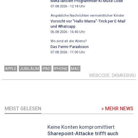
Meta lanciert Programmier-KI Muse Code
07.08.2026 - 12:18
Uhr
Angebliche Nachrichten vermeintlicher Kinder
Vorsicht vor "Hallo Mama"-Trick per E-Mail
und Whatsapp
06.08.2026 - 16:40
Uhr
Wo sind all die Aliens?
Das Fermi-Paradoxon
07.08.2026 - 11:00
Uhr
APPLE
JUBILÄUM
IPAD
IPHONE
MAC
WEBCODE
DKMKEBWU
MEIST GELESEN
» MEHR NEWS
Keine Konten kompromittiert
Sharepoint-Attacke trifft auch