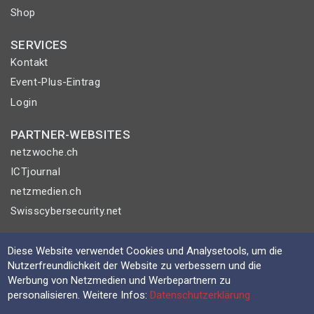
Shop
SERVICES
Kontakt
Event-Plus-Eintrag
Login
PARTNER-WEBSITES
netzwoche.ch
ICTjournal
netzmedien.ch
Swisscybersecurity.net
© NETZMEDIEN AG 2026
Diese Website verwendet Cookies und Analysetools, um die
Impressum
Nutzerfreundlichkeit der Website zu verbessern und die
Werbung von Netzmedien und Werbepartnern zu
AGB
personalisieren. Weitere Infos:
Datenschutzerklärung
Nutzungsbestimmungen