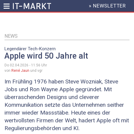
» NEWSLETTER
HEADER
MENU
Direkt
zum
Inhalt
NEWS
Legendärer Tech-Konzern
Apple wird 50 Jahre alt
Do 02.04.2026 - 11:56
Uhr
von
René Jaun
und vgr
Im Frühling 1976 haben Steve Wozniak, Steve
Jobs und Ron Wayne Apple gegründet. Mit
überraschenden Designs und cleverer
Kommunikation setzte das Unternehmen seither
immer wieder Massstäbe. Heute eines der
wertvollsten Firmen der Welt, hadert Apple oft mit
Regulierungsbehörden und KI.