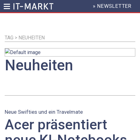
» NEWSLETTER
HEADER
MENU
Direkt
zum
Inhalt
TAG > NEUHEITEN
Neuheiten
Neue Swifties und ein Travelmate
Acer präsentiert
neue KI-Notebooks