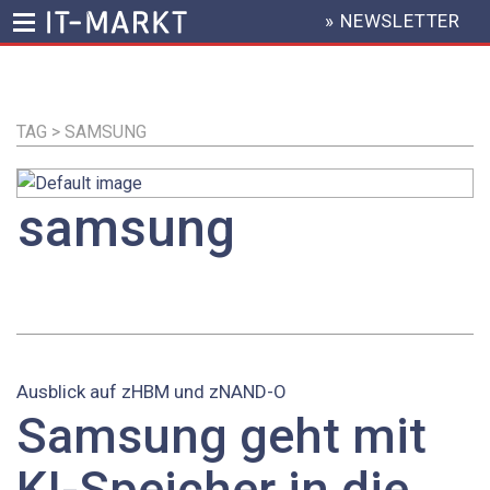
» NEWSLETTER
HEADER
MENU
Direkt
zum
Inhalt
TAG > SAMSUNG
samsung
Ausblick auf zHBM und zNAND-O
Samsung geht mit
KI-Speicher in die