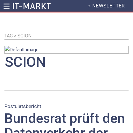
» NEWSLETTER
HEADER
MENU
Direkt
zum
Inhalt
TAG > SCION
SCION
Postulatsbericht
Bundesrat prüft den
Datenverkehr der