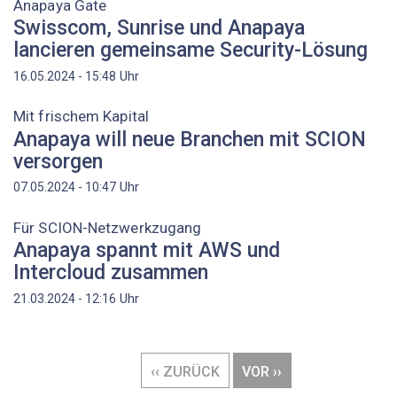
Anapaya Gate
Swisscom, Sunrise und Anapaya
lancieren gemeinsame Security-Lösung
Uhr
16.05.2024 - 15:48
Mit frischem Kapital
Anapaya will neue Branchen mit SCION
versorgen
Uhr
07.05.2024 - 10:47
Für SCION-Netzwerkzugang
Anapaya spannt mit AWS und
Intercloud zusammen
Uhr
21.03.2024 - 12:16
Seitennummerierung
VORHERIGE
‹‹ ZURÜCK
NÄCHSTE
VOR ››
SEITE
SEITE