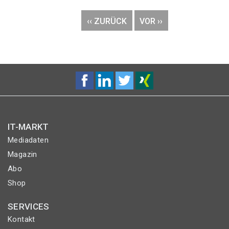
Seitennummerierung
VORHERIGE
‹‹ ZURÜCK
NÄCHSTE
VOR ››
SEITE
SEITE
IT-MARKT
Mediadaten
Magazin
Abo
Shop
SERVICES
Kontakt