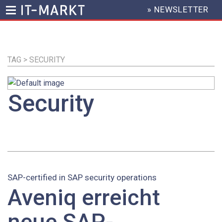
» NEWSLETTER
HEADER
MENU
Direkt
zum
Inhalt
TAG > SECURITY
Security
SAP-certified in SAP security operations
Aveniq erreicht
neue SAP-