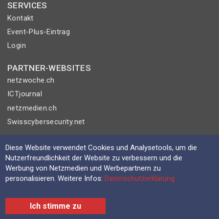
SERVICES
Kontakt
Event-Plus-Eintrag
Login
PARTNER-WEBSITES
netzwoche.ch
ICTjournal
netzmedien.ch
Swisscybersecurity.net
© NETZMEDIEN AG 2026
Diese Website verwendet Cookies und Analysetools, um die
Impressum
Nutzerfreundlichkeit der Website zu verbessern und die
Werbung von Netzmedien und Werbepartnern zu
AGB
personalisieren. Weitere Infos:
Datenschutzerklärung
Nutzungsbestimmungen
Datenschutzerklärung
Ich stimme zu