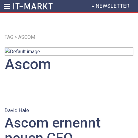
» NEWSLETTER
HEADER
MENU
Direkt
zum
Inhalt
TAG > ASCOM
Ascom
David Hale
Ascom ernennt
neuen CEO