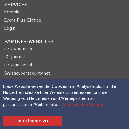
SERVICES
Kontakt
Event-Plus-Eintrag
Login
PARTNER-WEBSITES
netzwoche.ch
ICTjournal
netzmedien.ch
Swisscybersecurity.net
© NETZMEDIEN AG 2026
Diese Website verwendet Cookies und Analysetools, um die
Nutzerfreundlichkeit der Website zu verbessern und die
Impressum
Werbung von Netzmedien und Werbepartnern zu
AGB
personalisieren. Weitere Infos:
Datenschutzerklärung
Nutzungsbestimmungen
Datenschutzerklärung
Ich stimme zu