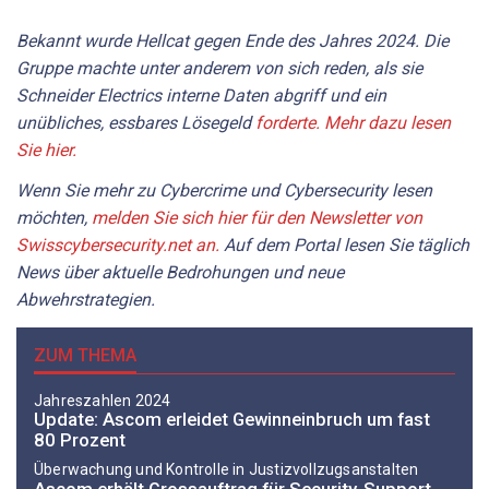
Bekannt wurde Hellcat gegen Ende des Jahres 2024. Die
Gruppe machte unter anderem von sich reden, als sie
Schneider Electrics interne Daten abgriff und ein
unübliches, essbares Lösegeld
forderte. Mehr dazu lesen
Sie hier.
Wenn Sie mehr zu Cybercrime und Cybersecurity lesen
möchten,
melden Sie sich hier für den Newsletter von
Swisscybersecurity.net an.
Auf dem Portal lesen Sie täglich
News über aktuelle Bedrohungen und neue
Abwehrstrategien.
ZUM THEMA
Jahreszahlen 2024
Update: Ascom erleidet Gewinneinbruch um fast
80 Prozent
Überwachung und Kontrolle in Justizvollzugsanstalten
Ascom erhält Grossauftrag für Security-Support-