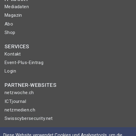
Mediadaten
Magazin
Abo
Shop
SERVICES
Kontakt
Event-Plus-Eintrag
Login
PARTNER-WEBSITES
netzwoche.ch
ICTjournal
netzmedien.ch
Swisscybersecurity.net
© NETZMEDIEN AG 2026
Diese Website verwendet Cookies und Analysetools, um die