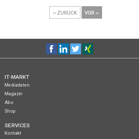
Seitennummerierung
VORHERIGE
‹‹ ZURÜCK
NÄCHSTE
VOR ››
SEITE
SEITE
IT-MARKT
Mediadaten
Magazin
Abo
Shop
SERVICES
Kontakt