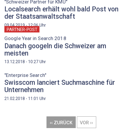
"Schweizer Partner für KMU"
Localsearch erhält wohl bald Post von
der Staatsanwaltschaft
Uhr
09.04.2019 - 12:06
PARTNER-POST
Google Year in Search 2018
Danach googeln die Schweizer am
meisten
Uhr
13.12.2018 - 10:27
"Enterprise Search"
Swisscom lanciert Suchmaschine für
Unternehmen
Uhr
21.02.2018 - 11:01
Seitennummerierung
VORHERIGE
‹‹ ZURÜCK
NÄCHSTE
VOR ››
SEITE
SEITE