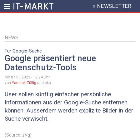
» NEWSLETTER
HEADER
MENU
Direkt
zum
Inhalt
NEWS
Für Google-Suche
Google präsentiert neue
Datenschutz-Tools
Mo 07.08.2023 - 12:24
Uhr
von
Yannick Züllig
und cka
User sollen künftig einfacher persönliche
Informationen aus der Google-Suche entfernen
können. Ausserdem werden explizite Bilder in der
Suche verwischt.
(Source: zVg)