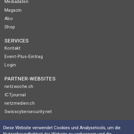
Mediadaten
Magazin
Abo
Shop
SERVICES
Kontakt
Event-Plus-Eintrag
Login
PARTNER-WEBSITES
netzwoche.ch
ICTjournal
netzmedien.ch
Swisscybersecurity.net
© NETZMEDIEN AG 2026
Diese Website verwendet Cookies und Analysetools, um die
Impressum