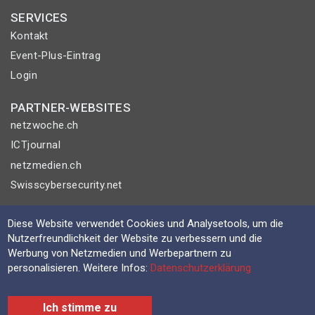
SERVICES
Kontakt
Event-Plus-Eintrag
Login
PARTNER-WEBSITES
netzwoche.ch
ICTjournal
netzmedien.ch
Swisscybersecurity.net
© NETZMEDIEN AG 2026
Diese Website verwendet Cookies und Analysetools, um die
Impressum
Nutzerfreundlichkeit der Website zu verbessern und die
Werbung von Netzmedien und Werbepartnern zu
AGB
personalisieren. Weitere Infos:
Datenschutzerklärung
Nutzungsbestimmungen
Datenschutzerklärung
Ich stimme zu