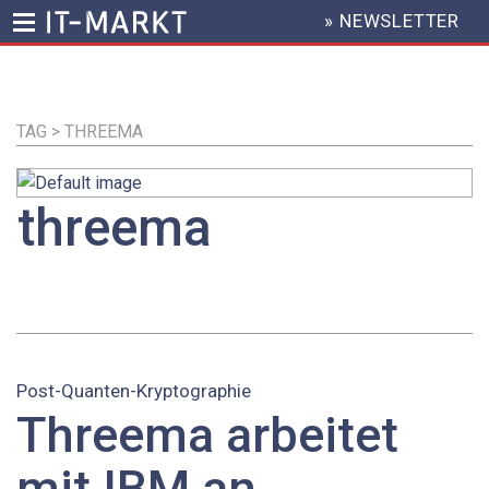
» NEWSLETTER
HEADER
MENU
Direkt
zum
Inhalt
TAG > THREEMA
threema
Post-Quanten-Kryptographie
Threema arbeitet
mit IBM an