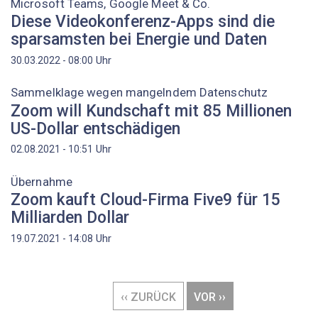
Microsoft Teams, Google Meet & Co.
Diese Videokonferenz-Apps sind die
sparsamsten bei Energie und Daten
Uhr
30.03.2022 - 08:00
Sammelklage wegen mangelndem Datenschutz
Zoom will Kundschaft mit 85 Millionen
US-Dollar entschädigen
Uhr
02.08.2021 - 10:51
Übernahme
Zoom kauft Cloud-Firma Five9 für 15
Milliarden Dollar
Uhr
19.07.2021 - 14:08
Seitennummerierung
VORHERIGE
‹‹ ZURÜCK
NÄCHSTE
VOR ››
SEITE
SEITE