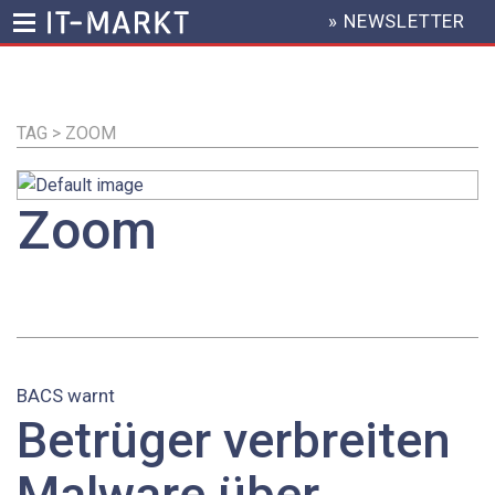
» NEWSLETTER
HEADER
MENU
Direkt
zum
Inhalt
TAG > ZOOM
Zoom
BACS warnt
Betrüger verbreiten
Malware über