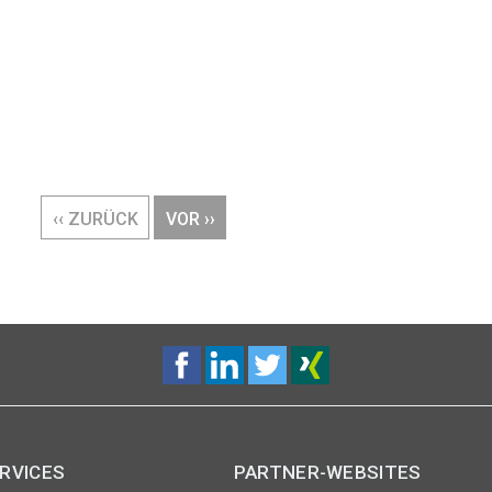
VORHERIGE
‹‹ ZURÜCK
NÄCHSTE
VOR ››
SEITE
SEITE
RVICES
PARTNER-WEBSITES