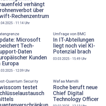
rauenfeld verhängt
rohnenverbot über
wift-Rechenzentrum
Uhr
.04.2025 - 11:14
atengrenze
Umfrage von BMC
pdate: Microsoft
In IT-Abteilungen
peichert Tech-
liegt noch viel KI-
upport-Daten
Potenzial brach
uropäischer Kunden
Uhr
03.03.2025 - 15:49
n Europa
Uhr
.03.2025 - 12:09
ost-Quantum Security
Wafaa Mamilli
wisscom testet
Roche beruft neue
chlüsselaustausch
Chief Digital
ittels
Technology Officer
uantenverschränkun