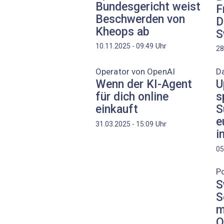
Bundesgericht weist
F
Beschwerden von
D
Kheops ab
S
Uhr
10.11.2025 - 09:49
28
Operator von OpenAI
D
Wenn der KI-Agent
U
für dich online
s
einkauft
S
e
Uhr
31.03.2025 - 15:09
i
05
P
S
S
m
Q