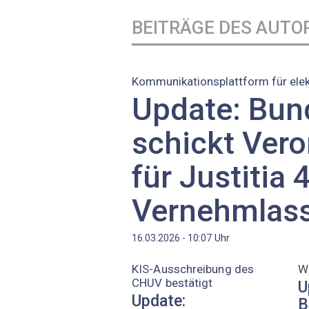
BEITRÄGE DES AUTO
Kommunikationsplattform für ele
Update: Bun
schickt Ver
für Justitia 4
Vernehmlas
Uhr
16.03.2026 - 10:07
KIS-Ausschreibung des
W
CHUV bestätigt
U
Update:
B