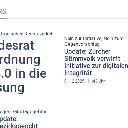
RS
ktronischen Rechtsverkehr
Nein zur Initiative, Nein zum
desrat
Gegenvorschlag
Update: Zürcher
ordnung
Stimmvolk verwirft
Initiative zur digitalen
.0 in die
Integrität
Uhr
01.12.2025 - 11:43
sung
egen Sabotagegefahr
pdate:
ezirksgericht