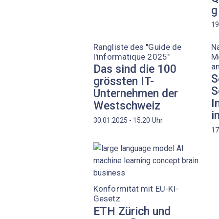
g
19
Rangliste des "Guide de
Na
l'informatique 2025"
M
an
Das sind die 100
S
grössten IT-
S
Unternehmen der
I
Westschweiz
i
Uhr
30.01.2025 - 15:20
17
Konformität mit EU-KI-
Gesetz
ETH Zürich und