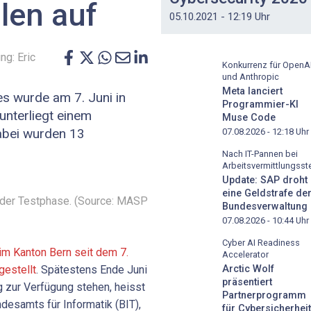
len auf
05.10.2021 - 12:19 Uhr
g: Eric
Konkurrenz für OpenA
und Anthropic
Meta lanciert
es wurde am 7. Juni in
Programmier-KI
unterliegt einem
Muse Code
Dabei wurden 13
07.08.2026 - 12:18
Uhr
Nach IT-Pannen bei
Arbeitsvermittlungsste
Update: SAP droht
eine Geldstrafe de
n der Testphase. (Source: MASP
Bundesverwaltung
07.08.2026 - 10:44
Uhr
Cyber AI Readiness
m Kanton Bern seit dem 7.
Accelerator
Arctic Wolf
gestellt
. Spätestens Ende Juni
präsentiert
 zur Verfügung stehen, heisst
Partnerprogramm
desamts für Informatik (BIT),
für Cybersicherheit