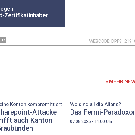
gegen
d-Zertifikatinhaber
ITY
WEBCODE
DPF8_2191
» MEHR NE
eine Konten kompromittiert
Wo sind all die Aliens?
harepoint-Attacke
Das Fermi-Paradoxo
rifft auch Kanton
Uhr
07.08.2026 - 11:00
raubünden