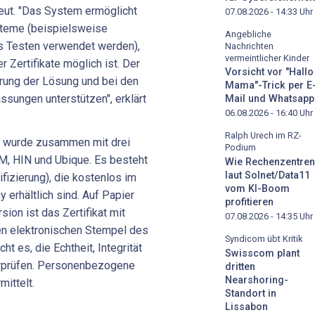
eut. "Das System ermöglicht
07.08.2026 - 14:33
Uhr
steme (beispielsweise
Angebliche
as Testen verwendet werden),
Nachrichten
vermeintlicher Kinder
r Zertifikate möglich ist. Der
Vorsicht vor "Hallo
hrung der Lösung und bei den
Mama"-Trick per E
sungen unterstützen", erklärt
Mail und Whatsapp
06.08.2026 - 16:40
Uhr
Ralph Urech im RZ-
te wurde zusammen mit drei
Podium
&M, HIN und Ubique. Es besteht
Wie Rechenzentren
laut Solnet/Data11
fizierung), die kostenlos im
vom KI-Boom
 erhältlich sind. Auf Papier
profitieren
ion ist das Zertifikat mit
07.08.2026 - 14:35
Uhr
n elektronischen Stempel des
Syndicom übt Kritik
t es, die Echtheit, Integrität
Swisscom plant
berprüfen. Personenbezogene
dritten
Nearshoring-
ittelt.
Standort in
Lissabon