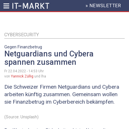
» NEWSLETTER
HEADER
MENU
Direkt
zum
Inhalt
CYBERSECURITY
Gegen Finanzbetrug
Netguardians und Cybera
spannen zusammen
Fr 22.04.2022 - 14:53
Uhr
von
Yannick Züllig
und lha
Die Schweizer Firmen Netguardians und Cybera
arbeiten künftig zusammen. Gemeinsam wollen
sie Finanzbetrug im Cyberbereich bekämpfen.
(Source: Unsplash)