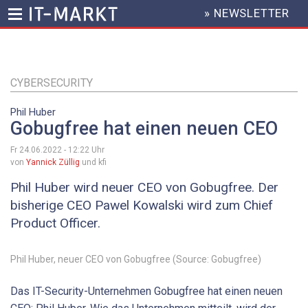
» NEWSLETTER
HEADER
MENU
Direkt
zum
Inhalt
CYBERSECURITY
Phil Huber
Gobugfree hat einen neuen CEO
Fr 24.06.2022 - 12:22
Uhr
von
Yannick Züllig
und kfi
Phil Huber wird neuer CEO von Gobugfree. Der
bisherige CEO Pawel Kowalski wird zum Chief
Product Officer.
Phil Huber, neuer CEO von Gobugfree (Source: Gobugfree)
Das IT-Security-Unternehmen Gobugfree hat einen neuen