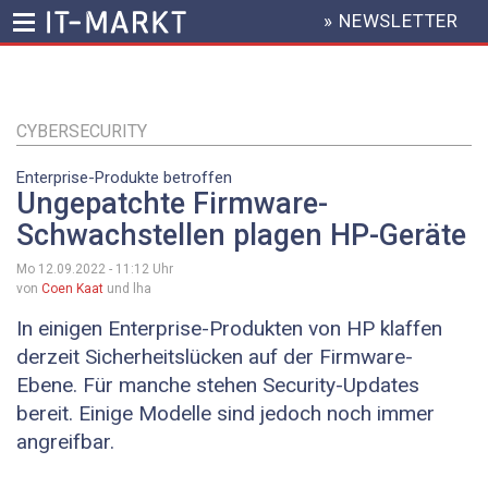
» NEWSLETTER
HEADER
MENU
Direkt
zum
Inhalt
CYBERSECURITY
Enterprise-Produkte betroffen
Ungepatchte Firmware-
Schwachstellen plagen HP-Geräte
Mo 12.09.2022 - 11:12
Uhr
von
Coen Kaat
und lha
In einigen Enterprise-Produkten von HP klaffen
derzeit Sicherheitslücken auf der Firmware-
Ebene. Für manche stehen Security-Updates
bereit. Einige Modelle sind jedoch noch immer
angreifbar.