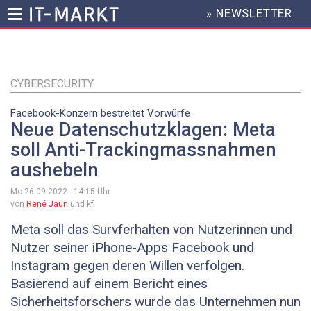
» NEWSLETTER
HEADER
MENU
Direkt
zum
Inhalt
CYBERSECURITY
Facebook-Konzern bestreitet Vorwürfe
Neue Datenschutzklagen: Meta
soll Anti-Trackingmassnahmen
aushebeln
Mo 26.09.2022 - 14:15
Uhr
von
René Jaun
und kfi
Meta soll das Survferhalten von Nutzerinnen und
Nutzer seiner iPhone-Apps Facebook und
Instagram gegen deren Willen verfolgen.
Basierend auf einem Bericht eines
Sicherheitsforschers wurde das Unternehmen nun