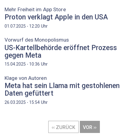
Mehr Freiheit im App Store
Proton verklagt Apple in den USA
Uhr
01.07.2025 - 12:20
Vorwurf des Monopolismus
US-Kartellbehörde eröffnet Prozess
gegen Meta
Uhr
15.04.2025 - 10:36
Klage von Autoren
Meta hat sein Llama mit gestohlenen
Daten gefüttert
Uhr
26.03.2025 - 15:54
Seitennummerierung
VORHERIGE
‹‹ ZURÜCK
NÄCHSTE
VOR ››
SEITE
SEITE