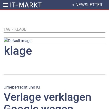
» NEWSLETTER
HEADER
MENU
Direkt
zum
Inhalt
TAG > KLAGE
klage
Urheberrecht und KI
Verlage verklagen
Google wegen