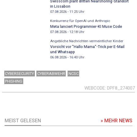
Swisscom plant dritten Nearshoring-Standort
in Lissabon
07.08.2026 - 11:25
Uhr
Konkurrenz für OpenAI und Anthropic
Meta lanciert Programmier-KI Muse Code
07.08.2026 - 12:18
Uhr
Angebliche Nachrichten vermeintlicher Kinder
Vorsicht vor "Hallo Mama"-Trick per E-Mail
und Whatsapp
06.08.2026 - 16:40
Uhr
CYBERSECURITY
CYBERABWEHR
NCSC
PHISHING
WEBCODE
DPF8_274007
MEIST GELESEN
» MEHR NEWS