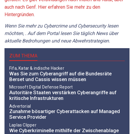
auch nach Genf. Hier erfahren Sie mehr zu den
Hintergründen
.
Wenn
Sie
mehr
zu
Cybercrime
und
Cybersecurity
lesen
möchten,
.
Auf
dem
Portal
lesen
Sie
täglich
News
über
aktuelle
Bedrohungen
und
neue
Abwehrstrategien.
ZUM THEMA
Fifa, Katar & indische Hacker
Was Sie zum Cyberangriff auf die Bundesräte
Berset und Cassis wissen müssen
Microsoft Digital Defense Report
Autoritäre Staaten verstärken Cyberangriffe auf
kritische Infrastrukturen
Advertorial
Zunahme bösartiger Cyberattacken auf Managed
Service Provider
Laplas Clipper
Wie Cyberkriminelle mithilfe der Zwischenablage