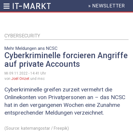
» NEWSLETTER
HEADER
MENU
Direkt
zum
Inhalt
CYBERSECURITY
Mehr Meldungen ans NCSC
Cyberkriminelle forcieren Angriffe
auf private Accounts
Mi 09.11.2022 - 14:41
Uhr
von
Joël Orizet
und msc
Cyberkriminelle greifen zurzeit vermehrt die
Onlinekonten von Privatpersonen an – das NCSC
hat in den vergangenen Wochen eine Zunahme
entsprechender Meldungen verzeichnet.
(Source: katemangostar / Freepik)