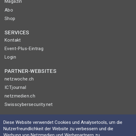
Magazin
Abo
Shop
SERVICES
Kontakt
Event-Plus-Eintrag
Login
PARTNER-WEBSITES
netzwoche.ch
ICTjournal
netzmedien.ch
Swisscybersecurity.net
© NETZMEDIEN AG 2026
Diese Website verwendet Cookies und Analysetools, um die
Impressum
Nutzerfreundlichkeit der Website zu verbessern und die
AGB
Werbung von Netzmedien und Werbepartnern zu