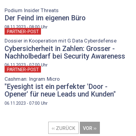
Podium Insider Threats
Der Feind im eigenen Büro
Uhr
08.11.2023 - 08:00
PARTNER-POST
Dossier in Kooperation mit G Data Cyberdefense
Cybersicherheit in Zahlen: Grosser ­
Nachholbedarf bei Security Awareness
Uhr
06.11.2023 - 07:00
PARTNER-POST
Cashman: Ingram Micro
"Eyesight ist ein perfekter 'Door ­
Opener' für neue Leads und Kunden"
Uhr
06.11.2023 - 07:00
Seitennummerierung
VORHERIGE
‹‹ ZURÜCK
NÄCHSTE
VOR ››
SEITE
SEITE