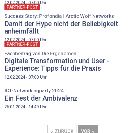
Uhr
12.02.2024 - 07:00
PARTNER-POST
Success Story: Profondia | Arctic Wolf Networks
Damit der Hype nicht der Beliebigkeit
anheimfällt
Uhr
12.02.2024 - 07:00
PARTNER-POST
Fachbeitrag von Die Ergonomen
Digitale Transformation und User ­
Experience: Tipps für die Praxis
Uhr
12.02.2024 - 07:00
ICT-Networkingparty 2024
Ein Fest der Ambivalenz
Uhr
26.01.2024 - 14:49
Seitennummerierung
VORHERIGE
‹‹ ZURÜCK
NÄCHSTE
VOR ››