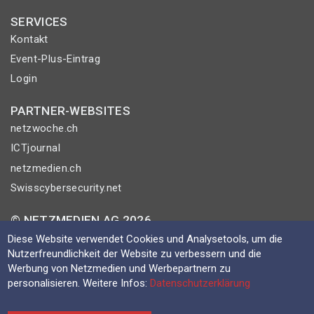
SERVICES
Kontakt
Event-Plus-Eintrag
Login
PARTNER-WEBSITES
netzwoche.ch
ICTjournal
netzmedien.ch
Swisscybersecurity.net
© NETZMEDIEN AG 2026
Impressum
Diese Website verwendet Cookies und Analysetools, um die
Nutzerfreundlichkeit der Website zu verbessern und die
AGB
Werbung von Netzmedien und Werbepartnern zu
Nutzungsbestimmungen
personalisieren. Weitere Infos:
Datenschutzerklärung
Datenschutzerklärung