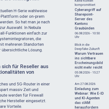
Keine Konten
kompromittiert
Cyberangriff auf
ktuellen H-Serie wahlweise
Sharepoint-
d-Plattform oder on-prem
Server des
 werden. So hat man je nach
Kantons
zur Auswahl. In Nebula
Graubünden
all-Funktionen einfach zur
06.08.2026 - 10:50
Uhr
ystemintegratoren, die
mit mehreren Standorten
Blick in die
Deepfake-Zukunft
r übersichtliche Lösung.
Warum Vertrauen
ins sichtbare
Erscheinungsbild
sich für Reseller aus
nicht mehr reicht
ionalitäten von
05.08.2026 - 15:27
Uhr
ches und 5G-Router in einer
Am 27.08.2026
Einladung zum
 spart massiv Zeit und
Webinar: Wie E-ID
eute werden für Firewall
und KI-Agenten
che Hersteller eingesetzt.
das cIAM
are Vorteile.
herausfordern