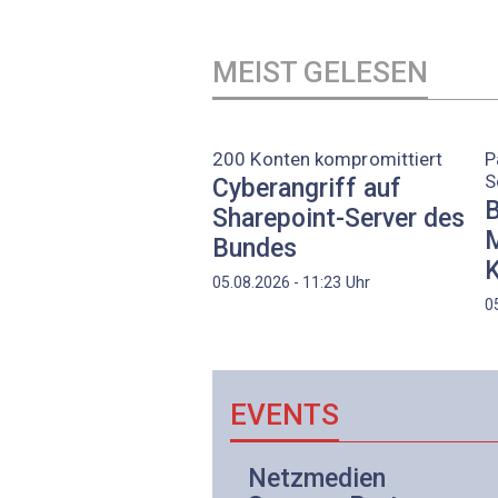
MEIST GELESEN
200 Konten kompromittiert
P
S
Cyberangriff auf
B
Sharepoint-Server des
M
Bundes
K
Uhr
05.08.2026 - 11:23
0
EVENTS
Netzwerk- und
Netzmedien