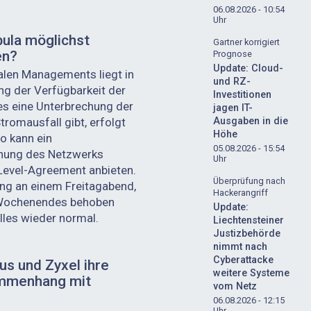
06.08.2026 - 10:54
Uhr
ula möglichst
Gartner korrigiert
en?
Prognose
Update: Cloud-
ralen Managements liegt in
und RZ-
g der Verfügbarkeit der
Investitionen
s eine Unterbrechung der
jagen IT-
tromausfall gibt, erfolgt
Ausgaben in die
Höhe
o kann ein
05.08.2026 - 15:54
hung des Netzwerks
Uhr
evel-Agreement anbieten.
Überprüfung nach
ung an einem Freitagabend,
Hackerangriff
 Wochenendes behoben
Update:
lles wieder normal.
Liechtensteiner
Justizbehörde
nimmt nach
Cyberattacke
us und Zyxel ihre
weitere Systeme
ammenhang mit
vom Netz
06.08.2026 - 12:15
Uhr