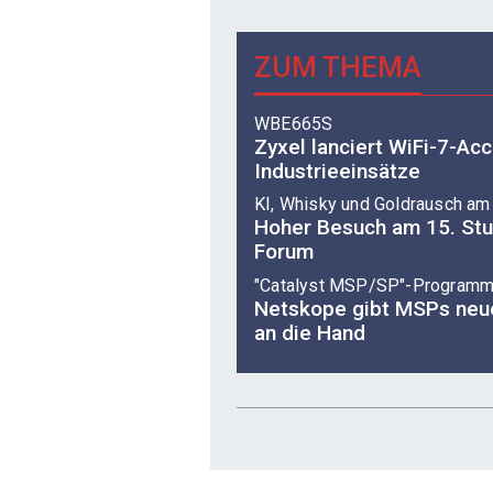
ZUM THEMA
WBE665S
Zyxel lanciert WiFi-7-Acc
Industrieeinsätze
KI, Whisky und Goldrausch am
Hoher Besuch am 15. St
Forum
"Catalyst MSP/SP"-Program
Netskope gibt MSPs neue
an die Hand