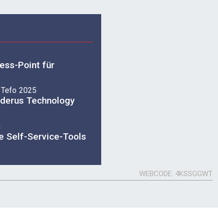
ess-Point für
 Tefo 2025
uderus Technology
m
 Self-Service-Tools
WEBCODE
4KSSGGWT