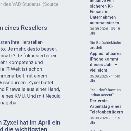
Initiative will
r des VAD Studerus. (Source:
sicheren KI-
Einsatz in
Unternehmen
automatisieren
n eines Resellers
06.08.2026 - 09:18
Uhr
isten ihre Hersteller-
Die Gerüchteküche
brodelt
o: Je mehr, desto besser.
Apples faltbares
Ansatz? Je fokussierter ein
iPhone kommt
 mehr Kompetenz und
dieses Jahr –
ie IT-Welt ist schon
vielleicht
mmenarbeit mit einem
06.08.2026 - 11:40
Uhr
 Ressourcen. Zyxel bietet
d Firewalls aus einer Hand,
"You don't have an
indian accent"
 eines KMU. Und mit Nebula
Der erste
anagebar.
Arbeitstag eines
Telefonbetrügers
06.08.2026 - 11:16
 Zyxel hat im April ein
Uhr
d die wichtigsten