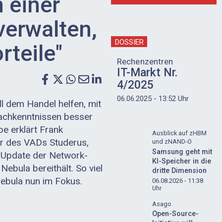
 einer
verwalten,
DOSSIER
rteile"
Rechenzentren
IT-Markt Nr.
4/2025
06.06.2025 - 13:52 Uhr
l dem Handel helfen, mit
achkenntnissen besser
be erklärt Frank
Ausblick auf zHBM
r des VADs Studerus,
und zNAND-O
Samsung geht mit
e Update der Network-
KI-Speicher in die
bula bereithält. So viel
dritte Dimension
Nebula nun im Fokus.
06.08.2026 - 11:38
Uhr
Asago
Open-Source-