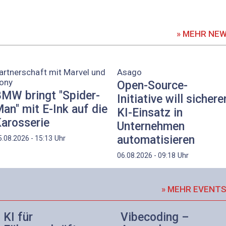
» MEHR NE
artnerschaft mit Marvel und
Asago
ony
Open-Source-
MW bringt "Spider-
Initiative will sichere
an" mit E-Ink auf die
KI-Einsatz in
arosserie
Unternehmen
automatisieren
Uhr
5.08.2026 - 15:13
Uhr
06.08.2026 - 09:18
» MEHR EVENT
KI für
Vibecoding –