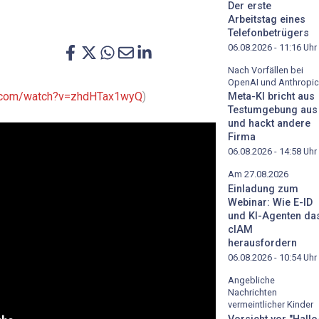
Der erste
Arbeitstag eines
Telefonbetrügers
06.08.2026 - 11:16
Uhr
Nach Vorfällen bei
OpenAI und Anthropic
.com/watch?v=zhdHTax1wyQ
)
Meta-KI bricht aus
Testumgebung aus
und hackt andere
Firma
06.08.2026 - 14:58
Uhr
Am 27.08.2026
Einladung zum
Webinar: Wie E-ID
und KI-Agenten da
cIAM
herausfordern
06.08.2026 - 10:54
Uhr
Angebliche
Nachrichten
vermeintlicher Kinder