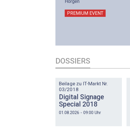
intermättlistrasse 3
Horgen
506 Mägenwil
PREMIUM EVENT
PREMIUM EVENT
DOSSIERS
DOSSIER
Beilage zu IT-Markt Nr.
03/2018
Digital Signage
Special 2018
01.08.2026 - 09:00 Uhr