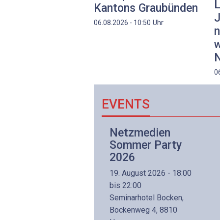
L
Kantons Graubünden
J
Uhr
06.08.2026 - 10:50
n
w
N
0
EVENTS
Netzwerk- und
Netzmedien
Internettechnologie
Sommer Party
Aufbaukurs
2026
(Präsenzkurs)
19. August 2026 - 18:00
8. November 2026 - 8:30
bis 22:00
is 17:00
Seminarhotel Bocken,
lltron AG
Bockenweg 4, 8810