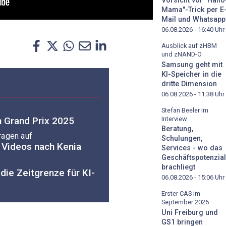
Vorsicht vor "Hallo
Mama"-Trick per E
Mail und Whatsapp
06.08.2026 - 16:40
Uhr
Ausblick auf zHBM
und zNAND-O
Samsung geht mit
KI-Speicher in die
dritte Dimension
06.08.2026 - 11:38
Uhr
Stefan Beeler im
Interview
 Grand Prix 2025
Beratung,
ragen auf
Schulungen,
e Videos nach Kenia
Services - wo das
Geschäftspotenzial
brachliegt
ie Zeitgrenze für KI-
06.08.2026 - 15:06
Uhr
Erster CAS im
September 2026
Uni Freiburg und
GS1 bringen