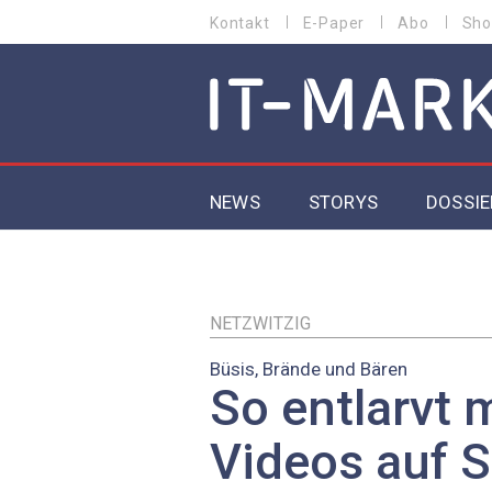
Direkt
Kontakt
E-Paper
Abo
Sho
HEADER
zum
MENU
Inhalt
MAIN NAVIGATION
NEWS
STORYS
DOSSIE
IoT
5G
NETZWITZIG
Büsis, Brände und Bären
Secur
So entlarvt 
EU-D
Videos auf S