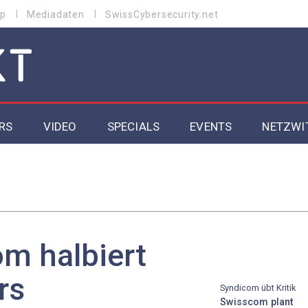
p
Mediadaten
SwissCybersecurity.net
RS
VIDEO
SPECIALS
EVENTS
NETZWI
Datacenter 2026
Cybersecurity 2026
ity
Cloud & Managed Services 2026
m halbiert
SGVO
Artificial Intelligence 2025
rs
Syndicom übt Kritik
Swisscom plant