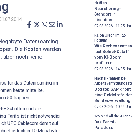
ng
dritten
Nearshoring-
Standort in
01.07.2014
Lissabon
07.08.2026 - 11:25
Uhr
Ralph Urech im RZ-
Podium
 Megabyte Datenroaming
Wie Rechenzentren
ppen. Die Kosten werden
laut Solnet/Data11
bt aber noch keine
vom KI-Boom
profitieren
07.08.2026 - 14:35
Uhr
Nach IT-Pannen bei
eise für das Datenroaming im
Arbeitsvermittlungsste
Update: SAP droht
hmen heute mitteilte,
eine Geldstrafe de
och 50 Rappen.
Bundesverwaltung
07.08.2026 - 10:44
Uhr
yte-Schritten und die
-Tarifs ist nicht notwendig.
Wo sind all die Aliens
Das Fermi-
ich UPC Cablecom damit auf
Paradoxon
chnet jedoch in 10 Megabyte-