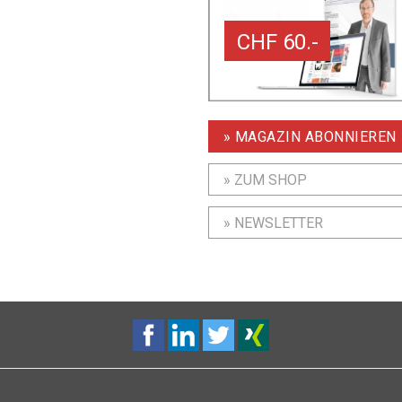
CHF 60.-
» MAGAZIN ABONNIEREN
» ZUM SHOP
» NEWSLETTER