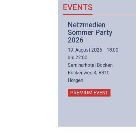
EVENTS
Netzwerk- und
Netzmedien
Internettechnologie
Sommer Party
Aufbaukurs
2026
(Präsenzkurs)
19. August 2026 - 18:00
8. November 2026 - 8:30
bis 22:00
is 17:00
Seminarhotel Bocken,
lltron AG
Bockenweg 4, 8810
intermättlistrasse 3
Horgen
506 Mägenwil
PREMIUM EVENT
PREMIUM EVENT