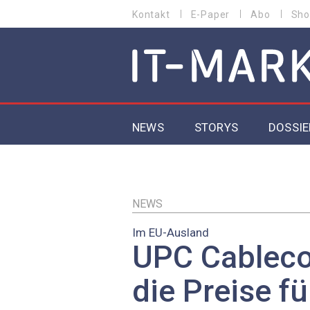
Direkt
Kontakt
E-Paper
Abo
Sho
HEADER
zum
MENU
Inhalt
MAIN NAVIGATION
NEWS
STORYS
DOSSIE
IoT
5G
NEWS
Im EU-Ausland
Secur
UPC Cableco
EU-D
die Preise fü