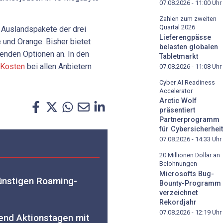
07.08.2026 - 11:00
Uhr
Zahlen zum zweiten
Quartal 2026
e Auslandspakete der drei
Lieferengpässe
und Orange. Bisher bietet
belasten globalen
nden Optionen an. In den
Tabletmarkt
Kosten
bei allen Anbietern
07.08.2026 - 11:08
Uhr
Cyber AI Readiness
Accelerator
Arctic Wolf
präsentiert
Partnerprogramm
für Cybersicherheit
07.08.2026 - 14:33
Uhr
20 Millionen Dollar an
Belohnungen
Microsofts Bug-
ünstigen Roaming-
Bounty-Programm
verzeichnet
Rekordjahr
07.08.2026 - 12:19
Uhr
end Aktionstagen mit