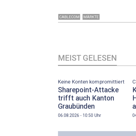
CABLECOM
MÄRKTE
MEIST GELESEN
Keine Konten kompromittiert
C
Sharepoint-Attacke
K
trifft auch Kanton
H
Graubünden
a
Uhr
06.08.2026 - 10:50
0