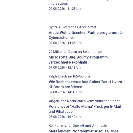
in Lissabon
07.08.2026 - 11:25
Uhr
Cyber AI Readiness Accelerator
Arctic Wolf präsentiert Partnerprogramm für
Cybersicherheit
07.08.2026 - 14:33
Uhr
20 Millionen Dollar an Belohnungen
Microsofts Bug-Bounty-Programm
verzeichnet Rekordjahr
07.08.2026 - 12:19
Uhr
Ralph Urech im RZ-Podium
Wie Rechenzentren laut Solnet/Data11 vom
KI-Boom profitieren
07.08.2026 - 14:35
Uhr
Angebliche Nachrichten vermeintlicher Kinder
Vorsicht vor "Hallo Mama"-Trick per E-Mail
und Whatsapp
06.08.2026 - 16:40
Uhr
Konkurrenz für OpenAI und Anthropic
Meta lanciert Programmier-KI Muse Code