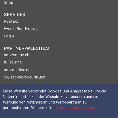
Shop
SERVICES
Kontakt
Event-Plus-Eintrag
Login
PARTNER-WEBSITES
netzwoche.ch
ICTjournal
netzmedien.ch
Swisscybersecurity.net
© NETZMEDIEN AG 2026
Diese Website verwendet Cookies und Analysetools, um die
Impressum
Nutzerfreundlichkeit der Website zu verbessern und die
Werbung von Netzmedien und Werbepartnern zu
AGB
personalisieren. Weitere Infos:
Datenschutzerklärung
Nutzungsbestimmungen