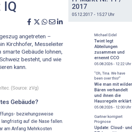
 IQ
2017
05.12.2017 - 15:27 Uhr
Michael Eidel
geszug angetreten –
Twint legt
n Kirchhofer, Messeleiter
Abteilungen
ich smarte Gebäude lohnen,
zusammen und
ernennt CCO
 Schweiz besteht, und wie
05.08.2026 - 12:22
Uhr
ieren kann.
"Oh, Tina. We have
been over this!"
Wie man mit wilde
ltec. (Source: zVg)
Bären verhandelt
und ihnen die
artes Gebäude?
Hausregeln erklärt
05.08.2026 - 12:00
Uhr
haffungs- beziehungsweise
Gartner korrigiert
langfristig auf die Nase fallen.
Prognose
Update: Cloud- un
war am Anfang Mehrkosten