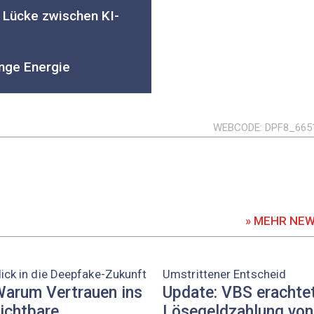
e Lücke zwischen KI-
nge Energie
WEBCODE
DPF8_665
» MEHR NE
lick in die Deepfake-Zukunft
Umstrittener Entscheid
arum Vertrauen ins
Update: VBS erachte
ichtbare
Lösegeldzahlung von