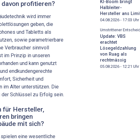
KI-Boom bringt
 davon profitieren?
Halbleiter-
Hersteller ans Limi
udetechnik wird immer
04.08.2026 - 17:03
Uhr
plettlösungen geben, die
Umstrittener Entschei
hones und Tabletts als
Update: VBS
utzen, sowie parametrierbare
erachtet
he Verbraucher sinnvoll
Lösegeldzahlung
von Ruag als
t im Prinzip in unseren
rechtmässig
orhanden und kann genutzt
05.08.2026 - 12:21
Uhr
e und endkundengerechte
ort, Sicherheit und
im Alter unterstützen. Die
 der Schlüssel zu Erfolg sein.
für Hersteller,
oren bringen
bäude mit sich?
 spielen eine wesentliche