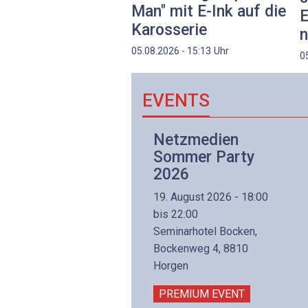
Man" mit E-Ink auf die
E
Karosserie
n
Uhr
05.08.2026 - 15:13
0
EVENTS
Netzwerk- und
Netzmedien
Internettechnologie
Sommer Party
Aufbaukurs
2026
(Präsenzkurs)
19. August 2026 - 18:00
8. November 2026 - 8:30
bis 22:00
is 17:00
Seminarhotel Bocken,
lltron AG
Bockenweg 4, 8810
intermättlistrasse 3
Horgen
506 Mägenwil
PREMIUM EVENT