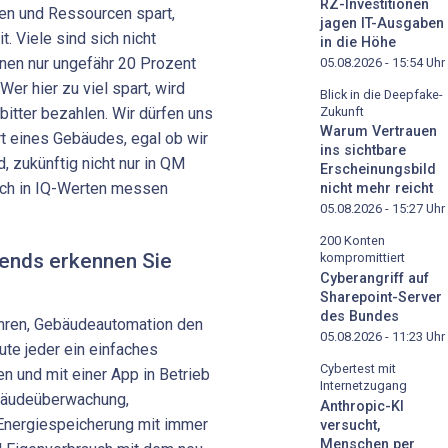
RZ-Investitionen
ten und Ressourcen spart,
jagen IT-Ausgaben
t. Viele sind sich nicht
in die Höhe
nen nur ungefähr 20 Prozent
05.08.2026 - 15:54
Uhr
r hier zu viel spart, wird
Blick in die Deepfake-
Zukunft
itter bezahlen. Wir dürfen uns
Warum Vertrauen
rt eines Gebäudes, egal ob wir
ins sichtbare
, zukünftig nicht nur in QM
Erscheinungsbild
auch in IQ-Werten messen
nicht mehr reicht
05.08.2026 - 15:27
Uhr
200 Konten
ends erkennen Sie
kompromittiert
Cyberangriff auf
Sharepoint-Server
des Bundes
Jahren, Gebäudeautomation den
05.08.2026 - 11:23
Uhr
ute jeder ein einfaches
Cybertest mit
n und mit einer App in Betrieb
Internetzugang
bäudeüberwachung,
Anthropic-KI
 Energiespeicherung mit immer
versucht,
Menschen per