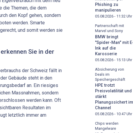
l Eigenverbrauch mit dem neu
Phishing zu
te die Themen, die dem
manipulieren
urch den Kopf gehen, sondern
05.08.2026 - 11:32
Uhr
boten werden. Smarte
Partnerschaft mit
rgerecht, und somit werden sie
Marvel und Sony
BMW bringt
"Spider-Man" mit E
Ink auf die
 erkennen Sie in der
Karosserie
05.08.2026 - 15:13
Uhr
Absicherung von
rbrauchs der Schweiz fällt in
Deals im
 der Gebäude steht in den
Speichergeschäft
rungsbedarf an. Ein riesiges
HPE trotzt
Preisvolatilität und
aulichen Massnahmen, sondern
stärkt
 erschlossen werden kann. Oft
Planungssichert i
sichtbaren Resultaten im
Channel
05.08.2026 - 10:47
Uhr
ugt letztlich immer am
Chips werden
Mangelware