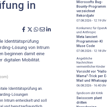
üfung in
Microsofts Bug-
Bounty-Programm
verzeichnet
Rekordjahr
07.08.2026 - 12:19
Uhr
Konkurrenz für OpenA
und Anthropic
Meta lanciert
le Identitätsprüfung
Programmier-KI
Muse Code
oarding-Lösung von Intrum
07.08.2026 - 12:18
Uhr
en beginnen damit eine
Angebliche
digitalen Mobilität.
Nachrichten
vermeintlicher Kinder
Vorsicht vor "Hallo
Mama"-Trick per E
.com)
Mail und Whatsapp
06.08.2026 - 16:40
Uhr
tale Identitätsprüfung an.
Syndicom übt Kritik
oarding-Lösungen
Swisscom plant
n Intrum entwickelt und soll
dritten
al und benutzerfreundlich