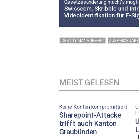
Gesetzesänderung macht's mögli
Swisscom, Skribble und Int
Videoidentifikation für E-Si
IDENTITY MANAGEMENT
ZUSAMMENARB
MEIST GELESEN
Keine Konten kompromittiert
Ü
H
Sharepoint-Attacke
U
trifft auch Kanton
L
Graubünden
J