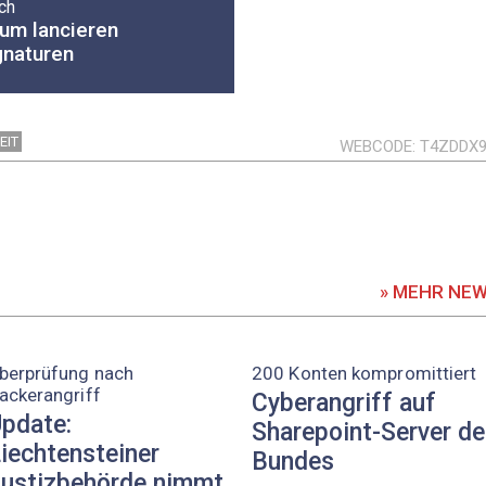
ch
rum lancieren
gnaturen
EIT
WEBCODE
T4ZDDX
» MEHR NE
berprüfung nach
200 Konten kompromittiert
ackerangriff
Cyberangriff auf
pdate:
Sharepoint-Server d
iechtensteiner
Bundes
ustizbehörde nimmt