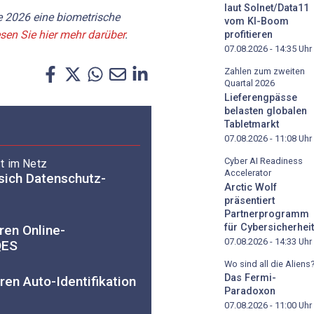
laut Solnet/Data11
e 2026 eine biometrische
vom KI-Boom
sen Sie hier mehr darüber
.
profitieren
07.08.2026 - 14:35
Uhr
Zahlen zum zweiten
Quartal 2026
Lieferengpässe
belasten globalen
Tabletmarkt
07.08.2026 - 11:08
Uhr
Cyber AI Readiness
t im Netz
Accelerator
 sich Datenschutz-
Arctic Wolf
präsentiert
Partnerprogramm
für Cybersicherheit
ren Online-
07.08.2026 - 14:33
Uhr
QES
Wo sind all die Aliens
Das Fermi-
en Auto-Identifikation
Paradoxon
07.08.2026 - 11:00
Uhr