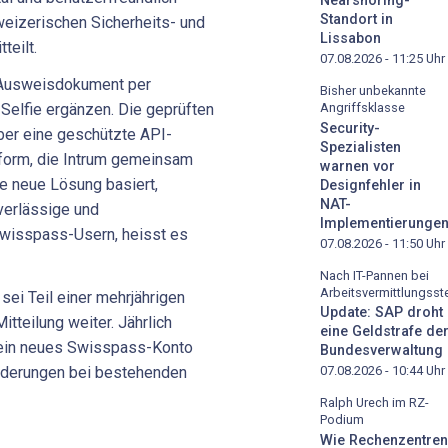
Nearshoring-
Standort in
weizerischen Sicherheits- und
Lissabon
teilt.
07.08.2026 - 11:25
Uhr
 Ausweisdokument per
Bisher unbekannte
Angriffsklasse
Selfie ergänzen. Die geprüften
Security-
er eine geschützte API-
Spezialisten
atform, die Intrum gemeinsam
warnen vor
ie neue Lösung basiert,
Designfehler in
NAT-
verlässige und
Implementierunge
 Swisspass-Usern, heisst es
07.08.2026 - 11:50
Uhr
Nach IT-Pannen bei
Arbeitsvermittlungsste
ei Teil einer mehrjährigen
Update: SAP droht
itteilung weiter. Jährlich
eine Geldstrafe de
ein neues Swisspass-Konto
Bundesverwaltung
Änderungen bei bestehenden
07.08.2026 - 10:44
Uhr
Ralph Urech im RZ-
Podium
Wie Rechenzentren