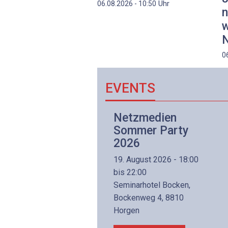
Uhr
06.08.2026 - 10:50
n
w
N
0
EVENTS
Netzwerk- und
Netzmedien
Internettechnologie
Sommer Party
Aufbaukurs
2026
(Präsenzkurs)
19. August 2026 - 18:00
8. November 2026 - 8:30
bis 22:00
is 17:00
Seminarhotel Bocken,
lltron AG
Bockenweg 4, 8810
intermättlistrasse 3
Horgen
506 Mägenwil