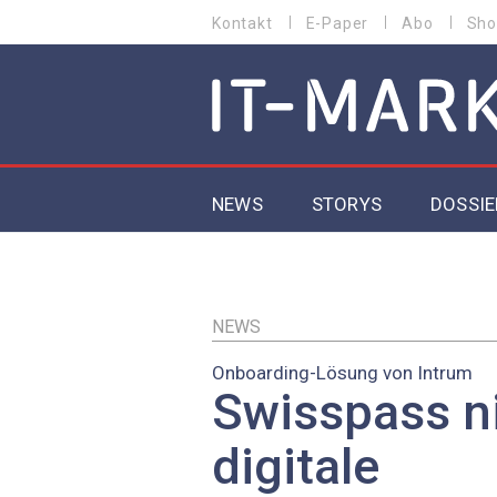
Direkt
Kontakt
E-Paper
Abo
Sho
HEADER
zum
MENU
Inhalt
MAIN NAVIGATION
NEWS
STORYS
DOSSIE
IoT
5G
NEWS
Onboarding-Lösung von Intrum
Secur
Swisspass 
EU-D
digitale