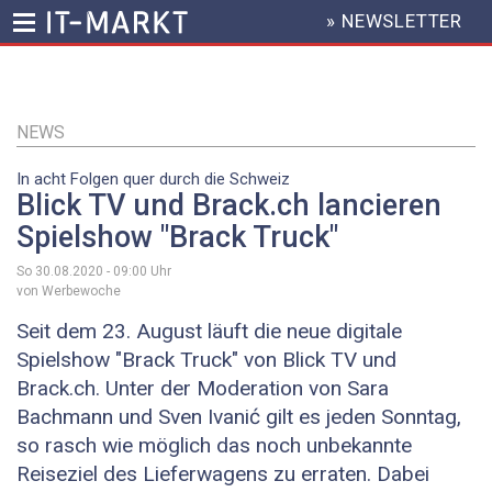
» NEWSLETTER
HEADER
MENU
Direkt
zum
Inhalt
NEWS
In acht Folgen quer durch die Schweiz
Blick TV und Brack.ch lancieren
Spielshow "Brack Truck"
So 30.08.2020 - 09:00
Uhr
von Werbewoche
Seit dem 23. August läuft die neue digitale
Spielshow "Brack Truck" von Blick TV und
Brack.ch. Unter der Moderation von Sara
Bachmann und Sven Ivanić gilt es jeden Sonntag,
so rasch wie möglich das noch unbekannte
Reiseziel des Lieferwagens zu erraten. Dabei