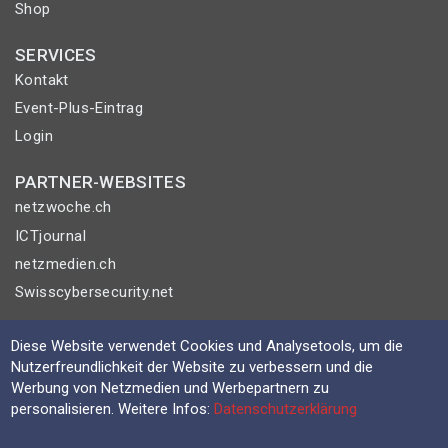
Shop
SERVICES
Kontakt
Event-Plus-Eintrag
Login
PARTNER-WEBSITES
netzwoche.ch
ICTjournal
netzmedien.ch
Swisscybersecurity.net
© NETZMEDIEN AG 2026
Diese Website verwendet Cookies und Analysetools, um die
Impressum
Nutzerfreundlichkeit der Website zu verbessern und die
Werbung von Netzmedien und Werbepartnern zu
AGB
personalisieren. Weitere Infos:
Datenschutzerklärung
Nutzungsbestimmungen
Datenschutzerklärung